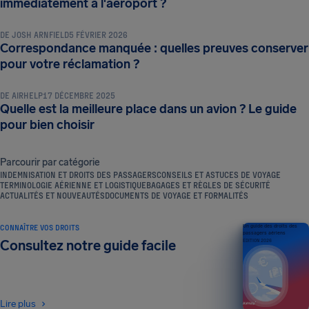
immédiatement à l'aéroport ?
DE
JOSH ARNFIELD
5 FÉVRIER 2026
Correspondance manquée : quelles preuves conserver
CONSEILS ET ASTUCES DE VOYAGE
pour votre réclamation ?
DE
AIRHELP
17 DÉCEMBRE 2025
Quelle est la meilleure place dans un avion ? Le guide
pour bien choisir
Parcourir par catégorie
INDEMNISATION ET DROITS DES PASSAGERS
CONSEILS ET ASTUCES DE VOYAGE
TERMINOLOGIE AÉRIENNE ET LOGISTIQUE
BAGAGES ET RÈGLES DE SÉCURITÉ
ACTUALITÉS ET NOUVEAUTÉS
DOCUMENTS DE VOYAGE ET FORMALITÉS
CONNAÎTRE VOS DROITS
Un guide des droits des
passagers aériens
Consultez notre guide facile
ÉDITION 2026
Lire plus