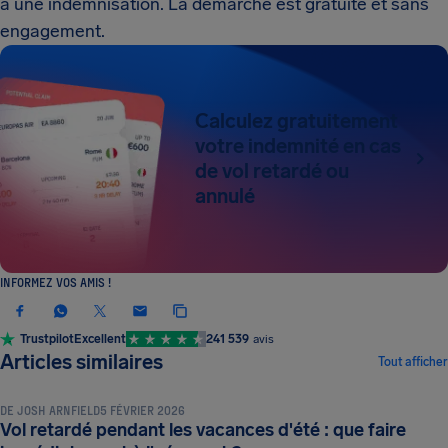
à une indemnisation. La démarche est gratuite et sans
engagement.
Calculez gratuitement
votre indemnité en cas
de vol retardé ou
annulé
INFORMEZ VOS AMIS !
Trustpilot
Excellent
241 539
avis
CONSEILS ET ASTUCES DE VOYAGE
Articles similaires
Tout afficher
DE
JOSH ARNFIELD
5 FÉVRIER 2026
Vol retardé pendant les vacances d'été : que faire
CONSEILS ET ASTUCES DE VOYAGE