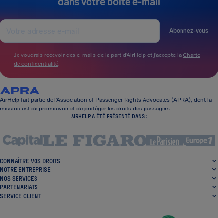
dans votre boîte e-mail
Abonnez-vous
Je voudrais recevoir des e-mails de la part d’AirHelp et j’accepte la
Charte
de confidentialité
.
AirHelp fait partie de l’Association of Passenger Rights Advocates (APRA), dont la
mission est de promouvoir et de protéger les droits des passagers.
AIRHELP A ÉTÉ PRÉSENTÉ DANS :
CONNAÎTRE VOS DROITS
NOTRE ENTREPRISE
NOS SERVICES
PARTENARIATS
SERVICE CLIENT