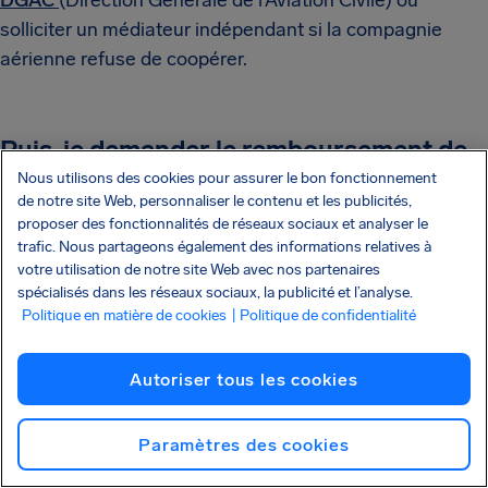
DGAC
(Direction Générale de l’Aviation Civile) ou
solliciter un médiateur indépendant si la compagnie
aérienne refuse de coopérer.
Puis-je demander le remboursement de
frais supplémentaires après un retard ou
Nous utilisons des cookies pour assurer le bon fonctionnement
de notre site Web, personnaliser le contenu et les publicités,
une annulation ?
proposer des fonctionnalités de réseaux sociaux et analyser le
trafic. Nous partageons également des informations relatives à
Si la compagnie aérienne est responsable du retard ou
votre utilisation de notre site Web avec nos partenaires
spécialisés dans les réseaux sociaux, la publicité et l’analyse.
de l’annulation,
vous pouvez recevoir jusqu’à 600 €
Politique en matière de cookies
| Politique de confidentialité
d’indemnisation
. Elle doit également prendre en charge
votre hébergement et vos trajets aller-retour entre
Autoriser tous les cookies
l’aéroport et l’hôtel si nécessaire.
Si vous avez dû réserver un hôtel par vos propres
Paramètres des cookies
moyens en raison de la perturbation, vous pouvez