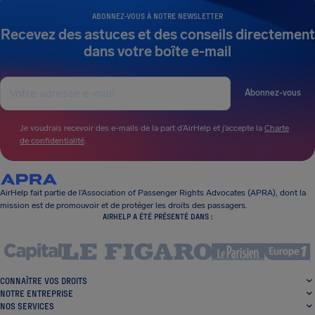
ABONNEZ-VOUS À NOTRE NEWSLETTER
Recevez des astuces et des conseils directement
dans votre boîte e-mail
Abonnez-vous
Je voudrais recevoir des e-mails de la part d’AirHelp et j’accepte la
Charte
de confidentialité
.
AirHelp fait partie de l’Association of Passenger Rights Advocates (APRA), dont la
mission est de promouvoir et de protéger les droits des passagers.
AIRHELP A ÉTÉ PRÉSENTÉ DANS :
CONNAÎTRE VOS DROITS
NOTRE ENTREPRISE
NOS SERVICES