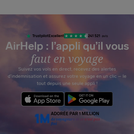
Trustpilot
Excellent
241 521
avis
AirHelp : l’appli qu’il vous
faut en voyage
Suivez vos vols en direct, recevez des alertes
d’indemnisation et assurez votre voyage en un clic – le
tout depuis une seule appli !
ADORÉE PAR 1 MILLION
de voyageurs et ce n’est pas
fini