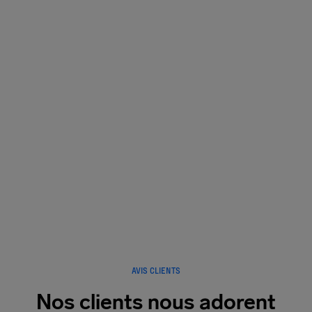
Avant, pendant et après votre vol.
Nous restons à vos côtés.
À chaque étape.
AVIS CLIENTS
Nos clients nous adorent