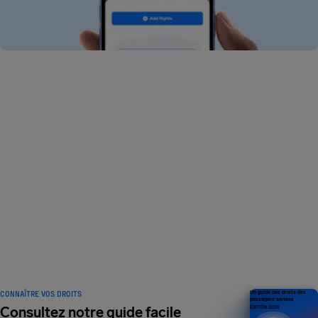
Je ne trouve pas mon vol dans l’application. Pourquoi ?
Pourquoi mon vol affiche-t-il des erreurs dans l’appli ?
Comment ajouter un vol dans l’appli ?
Comment supprimer un vol dans l’appli ?
Quelles fonctionnalités sont gratuites ?
Les avantages AirHelp+
CONNAÎTRE VOS DROITS
Un guide des droits des
passagers aériens
Consultez notre guide facile
ÉDITION 2026