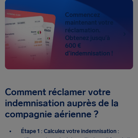
Commencez
maintenant votre
réclamation.
Obtenez jusqu’à
600 €
d’indemnisation !
Comment réclamer votre
indemnisation auprès de la
compagnie aérienne ?
Étape 1
:
Calculez votre indemnisation
: