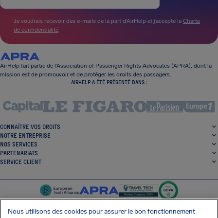
Je voudrais recevoir des e-mails de la part d’AirHelp et j’accepte la
Charte
de confidentialité
.
AirHelp fait partie de l’Association of Passenger Rights Advocates (APRA), dont la
mission est de promouvoir et de protéger les droits des passagers.
AIRHELP A ÉTÉ PRÉSENTÉ DANS :
CONNAÎTRE VOS DROITS
NOTRE ENTREPRISE
NOS SERVICES
PARTENARIATS
SERVICE CLIENT
Nous utilisons des cookies pour assurer le bon fonctionnement