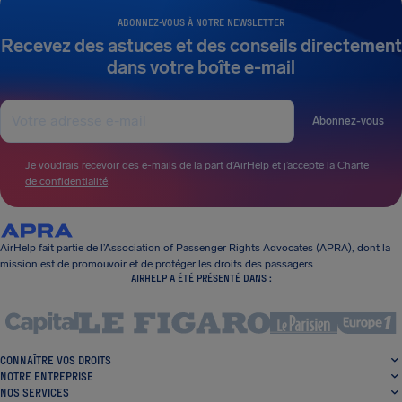
ABONNEZ-VOUS À NOTRE NEWSLETTER
Recevez des astuces et des conseils directement
dans votre boîte e-mail
Abonnez-vous
Je voudrais recevoir des e-mails de la part d’AirHelp et j’accepte la
Charte
de confidentialité
.
AirHelp fait partie de l’Association of Passenger Rights Advocates (APRA), dont la
mission est de promouvoir et de protéger les droits des passagers.
AIRHELP A ÉTÉ PRÉSENTÉ DANS :
CONNAÎTRE VOS DROITS
NOTRE ENTREPRISE
NOS SERVICES