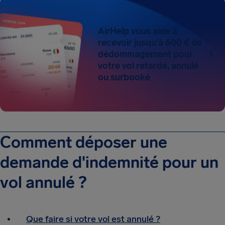
AirHelp vous aide à
recevoir jusqu'à 600 € de
dédommagement pour
votre vol retardé, annulé
ou surbooké
Comment déposer une
demande d'indemnité pour un
vol annulé ?
Que faire si votre vol est annulé ?