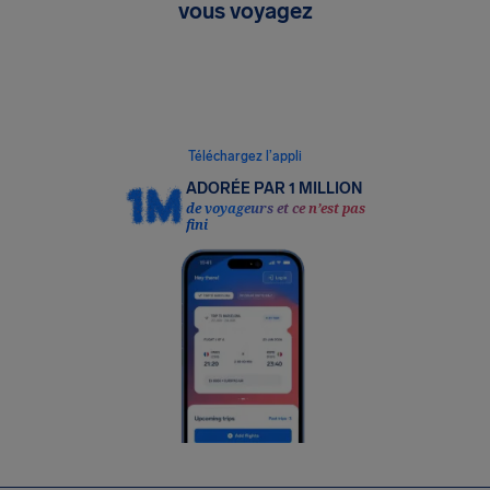
vous voyagez
Suivez gratuitement vos vols en temps réel,
recevez des alertes lorsqu’une indemnisation
vous est due et ajoutez des protections. Sans
effort.
Téléchargez l’appli
ADORÉE PAR 1 MILLION
de voyageurs et ce n’est pas
fini