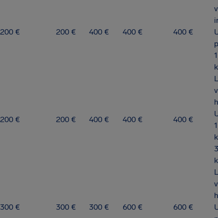
v
i
200 €
200 €
400 €
400 €
400 €
p
1
v
h
200 €
200 €
400 €
400 €
400 €
1
k
3
v
h
300 €
300 €
300 €
600 €
600 €