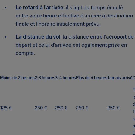
Le retard à l’arrivée:
il s’agit du temps écoulé
entre votre heure effective d’arrivée à destination
finale et l’horaire initialement prévu.
La distance du vol:
la distance entre l’aéroport de
départ et celui d’arrivée est également prise en
compte.
Moins de 2 heures
2-3 heures
3-4 heures
Plus de 4 heures
Jamais arrivé
D
l
125 €
250 €
250 €
250 €
250 €
1