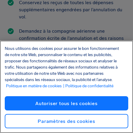
Conservez les reçus de toutes les dépenses
supplémentaires engendrées par l’annulation du
vol.
Demandez à la compagnie aérienne une
confirmation écrite de l'annulation et des raisons
de celle-ci.
Nous utilisons des cookies pour assurer le bon fonctionnement
de notre site Web, personnaliser le contenu et les publicités,
Demandez un vol de remplacement vers votre
proposer des fonctionnalités de réseaux sociaux et analyser le
destination ou un remboursement du vol annulé.
trafic. Nous partageons également des informations relatives à
votre utilisation de notre site Web avec nos partenaires
spécialisés dans les réseaux sociaux, la publicité et l’analyse.
Notez l'heure d'arrivée sur votre lieu de
Politique en matière de cookies
| Politique de confidentialité
destination.
Demandez à la compagnie aérienne de payer vos
Autoriser tous les cookies
repas et boissons.
Paramètres des cookies
Ne signez rien et n’acceptez aucune offre qui
pourrait vous faire renoncer à vos droits.