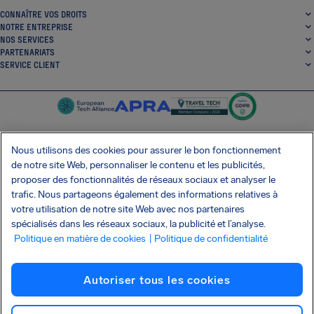
CONNAÎTRE VOS DROITS
NOTRE ENTREPRISE
NOS SERVICES
PARTENARIATS
SERVICE CLIENT
Nous utilisons des cookies pour assurer le bon fonctionnement
de notre site Web, personnaliser le contenu et les publicités,
SocialFacebook
SocialTwitter
SocialInstagram
SocialLinkedin
proposer des fonctionnalités de réseaux sociaux et analyser le
trafic. Nous partageons également des informations relatives à
OBTENEZ NOTRE APPLI GRATUITE
votre utilisation de notre site Web avec nos partenaires
spécialisés dans les réseaux sociaux, la publicité et l’analyse.
Politique en matière de cookies
| Politique de confidentialité
Conditions générales
Politique de confidentialité
Cookies
Imprint
Autoriser tous les cookies
Attaque de la chaîne d'approvisionnement Shai-Hulud
Résilier le contrat