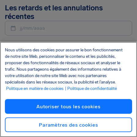
Les retards et les annulations
récentes
jj/mm/aaaa
Nous utilisons des cookies pour assurer le bon fonctionnement
de notre site Web, personnaliser le contenu et les publicités,
proposer des fonctionnalités de réseaux sociaux et analyser le
trafic. Nous partageons également des informations relatives à
Vérifier le vol
votre utilisation de notre site Web avec nos partenaires
spécialisés dans les réseaux sociaux, la publicité et l’analyse.
Politique en matière de cookies
| Politique de confidentialité
•
IB1346
Iberia
ANNULÉ
Amsterdam
Madrid
•
•
Autoriser tous les cookies
AMS
MAD
06/08/2026
13:00
Paramètres des cookies
Vérifier mon indemnisation