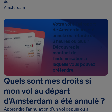
de
Amsterdam
Votre vol à l’aéroport
de Amsterdam a été
annulé ou retardé de
3 heures ou plus ?
Découvrez le
montant de
l'indemnisation à
laquelle vous pouvez
prétendre.
Quels sont mes droits si
mon vol au départ
d’Amsterdam a été annulé ?
Apprendre l’annulation d’un vol depuis ou à