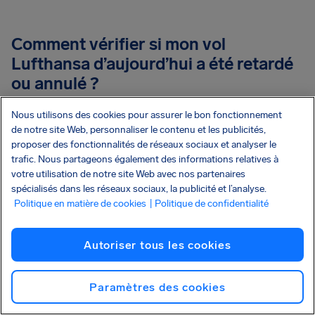
Comment vérifier si mon vol
Lufthansa d’aujourd’hui a été retardé
ou annulé ?
Nous utilisons des cookies pour assurer le bon fonctionnement
Consultez le tableau ci-dessous, où nous affichons
de notre site Web, personnaliser le contenu et les publicités,
les derniers problèmes de vols Lufthansa
proposer des fonctionnalités de réseaux sociaux et analyser le
aujourd’hui. Si votre vol a été retardé de plus de 3
trafic. Nous partageons également des informations relatives à
votre utilisation de notre site Web avec nos partenaires
heures ou figure parmi les vols annulés aujourd’hui
spécialisés dans les réseaux sociaux, la publicité et l’analyse.
par Lufthansa, vous pouvez demander une
Politique en matière de cookies
| Politique de confidentialité
indemnisation via AirHelp.
Autoriser tous les cookies
Puis-je obtenir un remboursement ou
Paramètres des cookies
une indemnisation de la part
d’Lufthansa pour un bagage