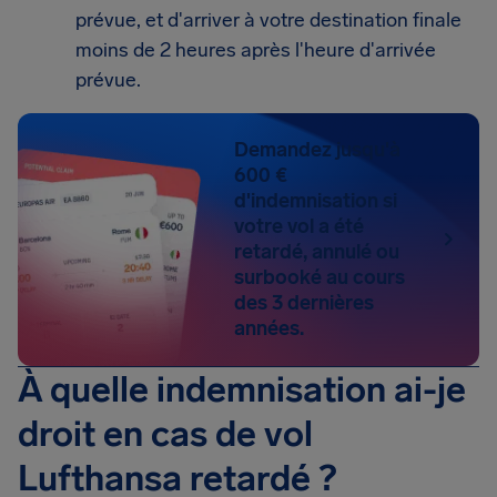
prévue, et d'arriver à votre destination finale
moins de 2 heures après l'heure d'arrivée
prévue.
Demandez jusqu'à
600 €
d'indemnisation si
votre vol a été
retardé, annulé ou
surbooké au cours
des 3 dernières
années.
À quelle indemnisation ai-je
droit en cas de vol
Lufthansa retardé ?