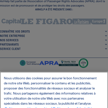
AirHelp fait partie de l’Association of Passenger Rights Advocates (APRA), dont la
mission est de promouvoir et de protéger les droits des passagers.
AIRHELP A ÉTÉ PRÉSENTÉ DANS :
CONNAÎTRE VOS DROITS
NOTRE ENTREPRISE
NOS SERVICES
PARTENARIATS
SERVICE CLIENT
Nous utilisons des cookies pour assurer le bon fonctionnement
de notre site Web, personnaliser le contenu et les publicités,
SocialFacebook
SocialTwitter
SocialInstagram
SocialLinkedin
proposer des fonctionnalités de réseaux sociaux et analyser le
trafic. Nous partageons également des informations relatives à
OBTENEZ NOTRE APPLI GRATUITE
votre utilisation de notre site Web avec nos partenaires
spécialisés dans les réseaux sociaux, la publicité et l’analyse.