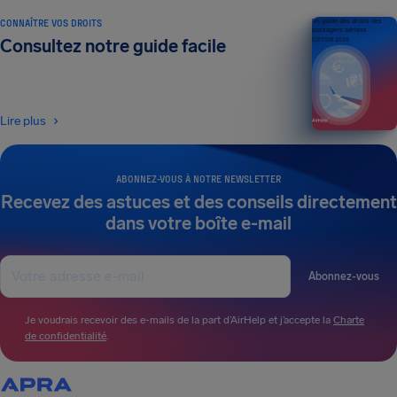
CONNAÎTRE VOS DROITS
Un guide des droits des
passagers aériens
Consultez notre guide facile
ÉDITION 2026
Lire plus
ABONNEZ-VOUS À NOTRE NEWSLETTER
Recevez des astuces et des conseils directement
dans votre boîte e-mail
Abonnez-vous
Je voudrais recevoir des e-mails de la part d’AirHelp et j’accepte la
Charte
de confidentialité
.