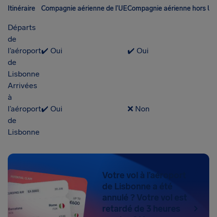
Itinéraire
Compagnie aérienne de l’UE
Compagnie aérienne hors UE
Départs
de
l’aéroport
✔️ Oui
✔️ Oui
de
Lisbonne
Arrivées
à
l’aéroport
✔️ Oui
❌ Non
de
Lisbonne
Votre vol à l’aéroport
de Lisbonne a été
annulé ? Votre vol est
retardé de 3 heures