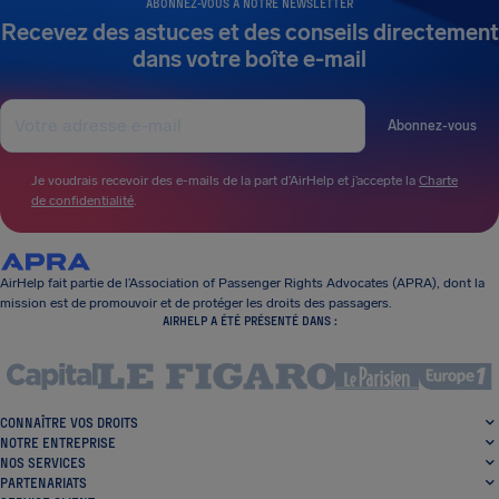
ABONNEZ-VOUS À NOTRE NEWSLETTER
Recevez des astuces et des conseils directement
dans votre boîte e-mail
Abonnez-vous
Je voudrais recevoir des e-mails de la part d’AirHelp et j’accepte la
Charte
de confidentialité
.
AirHelp fait partie de l’Association of Passenger Rights Advocates (APRA), dont la
mission est de promouvoir et de protéger les droits des passagers.
AIRHELP A ÉTÉ PRÉSENTÉ DANS :
CONNAÎTRE VOS DROITS
NOTRE ENTREPRISE
NOS SERVICES
PARTENARIATS