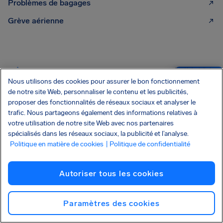
Problèmes de bagages
Grève aérienne
CONNAÎTRE VOS DROITS
Un guide des droits des
passagers aériens
Consultez notre guide facile
Nous utilisons des cookies pour assurer le bon fonctionnement
ÉDITION 2026
de notre site Web, personnaliser le contenu et les publicités,
proposer des fonctionnalités de réseaux sociaux et analyser le
trafic. Nous partageons également des informations relatives à
votre utilisation de notre site Web avec nos partenaires
Lire plus
spécialisés dans les réseaux sociaux, la publicité et l’analyse.
Politique en matière de cookies
| Politique de confidentialité
ABONNEZ-VOUS À NOTRE NEWSLETTER
Recevez des astuces et des conseils directement
Autoriser tous les cookies
dans votre boîte e-mail
Paramètres des cookies
Abonnez-vous