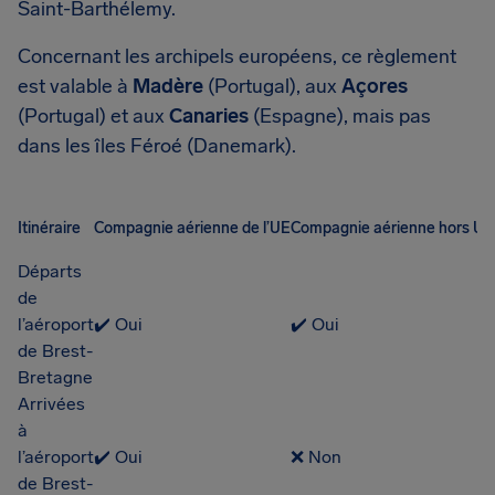
Saint-Barthélemy.
Concernant les archipels européens, ce règlement
est valable à
Madère
(Portugal), aux
Açores
(Portugal) et aux
Canaries
(Espagne), mais pas
dans les îles Féroé (Danemark).
Itinéraire
Compagnie aérienne de l’UE
Compagnie aérienne hors UE
Départs
de
l’aéroport
✔️ Oui
✔️ Oui
de Brest-
Bretagne
Arrivées
à
l’aéroport
✔️ Oui
❌ Non
de Brest-