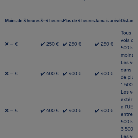
Moins de 3 heures
3–4 heures
Plus de 4 heures
Jamais arrivé
Distance
Tous le
vols de 
❌ – €
✔️ 250 €
✔️ 250 €
✔️ 250 €
500 km
moins
Les vol
dans l’
❌ – €
✔️ 400 €
✔️ 400 €
✔️ 400 €
de plus
1 500 k
Les vol
extérie
à l’UE
❌ – €
✔️ 400 €
✔️ 400 €
✔️ 400 €
entre 1
500 km 
3 500 
Les vol