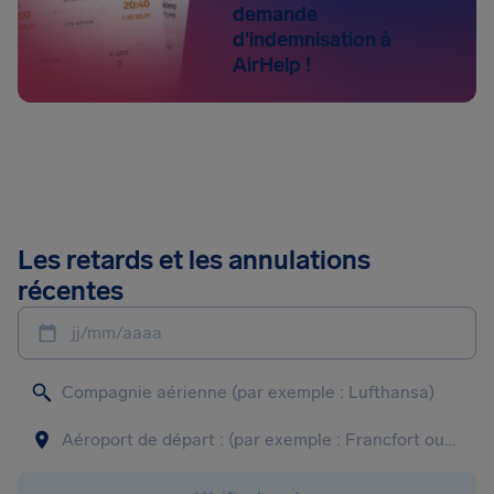
demande
d'indemnisation à
AirHelp !
Les retards et les annulations
récentes
jj/mm/aaaa