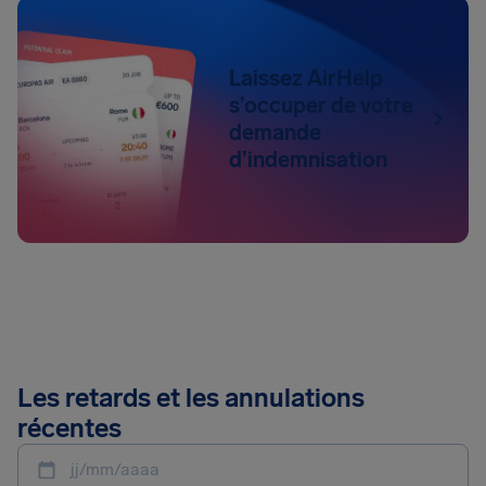
Laissez AirHelp
s’occuper de votre
demande
d’indemnisation
Les retards et les annulations
récentes
jj/mm/aaaa