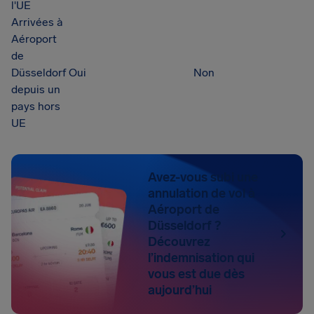
l'UE
Arrivées à
Aéroport
de
Düsseldorf
Oui
Non
depuis un
pays hors
UE
Avez-vous subi une
annulation de vol à
Aéroport de
Düsseldorf ?
Découvrez
l’indemnisation qui
vous est due dès
aujourd’hui