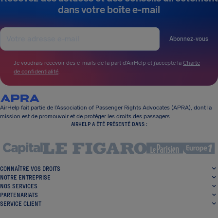
dans votre boîte e-mail
Abonnez-vous
Je voudrais recevoir des e-mails de la part d’AirHelp et j’accepte la
Charte
de confidentialité
.
AirHelp fait partie de l’Association of Passenger Rights Advocates (APRA), dont la
mission est de promouvoir et de protéger les droits des passagers.
AIRHELP A ÉTÉ PRÉSENTÉ DANS :
CONNAÎTRE VOS DROITS
NOTRE ENTREPRISE
NOS SERVICES
PARTENARIATS
SERVICE CLIENT