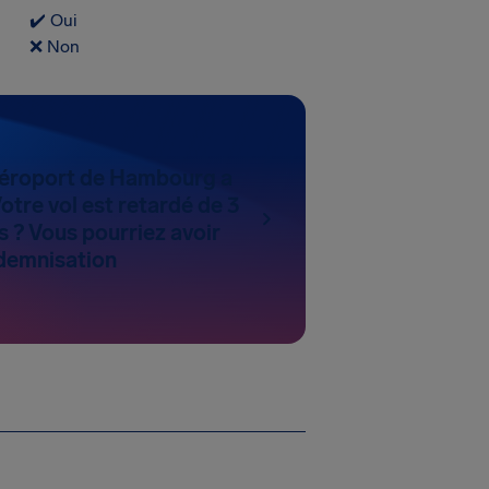
✔️ Oui
❌ Non
’aéroport de Hambourg a
Votre vol est retardé de 3
s ? Vous pourriez avoir
ndemnisation