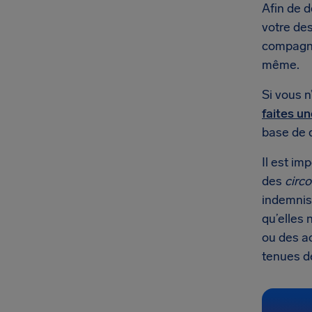
Afin de d
votre des
compagni
même.
Si vous n
faites u
base de 
Il est im
des
circ
indemnis
qu’elles 
ou des ac
tenues d