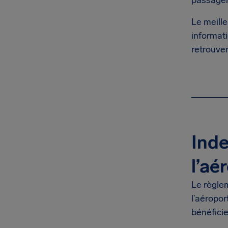
passagers
Le meille
informat
retrouver
Inde
l’aé
Le règle
l’aéropor
bénéfici