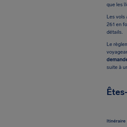
que les î
Les vols
261 en fo
détails.
Le règle
voyageant
demande
suite à 
Êtes-
Itinéraire