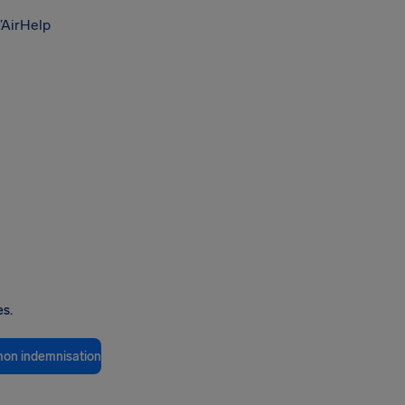
’AirHelp
es.
 mon indemnisation