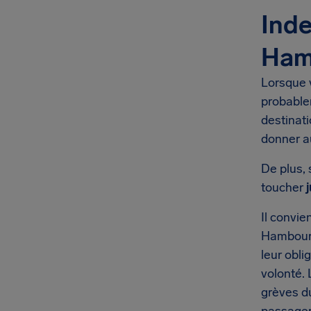
Inde
Ham
Lorsque 
probable
destinat
donner a
De plus, 
toucher
Il convie
Hambourg
leur obli
volonté.
grèves d