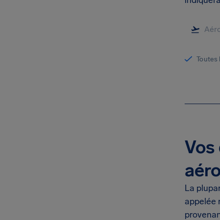
indiquera
Toutes 
Vos 
aér
La plupa
appelée 
provenanc