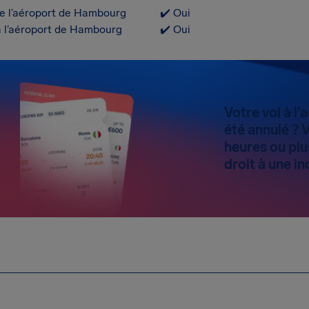
e l’aéroport de Hambourg
✔️ Oui
à l’aéroport de Hambourg
✔️ Oui
Votre vol à l
été annulé ? 
heures ou plu
droit à une i