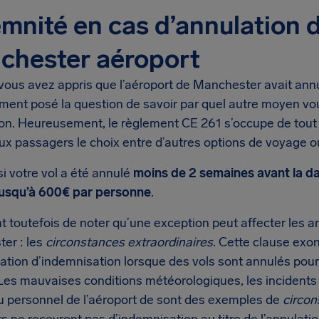
mnité en cas d’annulation d
chester aéroport
vous avez appris que l’aéroport de Manchester avait annu
ment posé la question de savoir par quel autre moyen vo
ion. Heureusement, le règlement CE 261 s’occupe de tout
ux passagers le choix entre d’autres options de voyage
si votre vol a été annulé
moins de 2 semaines avant la d
jusqu’à 600€ par personne
.
nt toutefois de noter qu’une exception peut affecter les a
er : les
circonstances extraordinaires
. Cette clause exo
gation d’indemnisation lorsque des vols sont annulés pou
Les mauvaises conditions météorologiques, les incidents 
u personnel de l’aéroport de sont des exemples de
circon