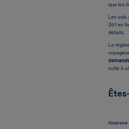
que les î
Les vols
261 en fo
détails.
Le règle
voyageant
demande
suite à u
Êtes-
Itinéraire