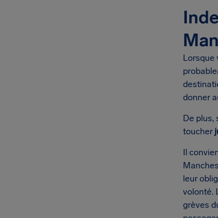
Inde
Man
Lorsque 
probable
destinat
donner a
De plus, 
toucher
Il convie
Manchest
leur obli
volonté. 
grèves d