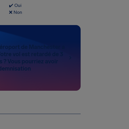
✔️ Oui
❌ Non
’aéroport de Manchester a
Votre vol est retardé de 3
s ? Vous pourriez avoir
ndemnisation