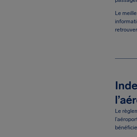
passagers
Le meille
informat
retrouver
Inde
l’aé
Le règle
l’aéropor
bénéfici