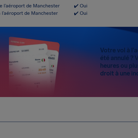
e l’aéroport de Manchester
✔️ Oui
à l’aéroport de Manchester
✔️ Oui
Votre vol à l
été annulé ? 
heures ou plu
droit à une i