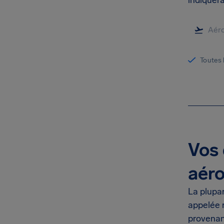
indiquera
Toutes 
Vos 
aér
La plupa
appelée 
provenanc