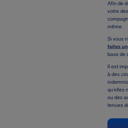
Afin de d
votre des
compagni
même.
Si vous n
faites u
base de 
Il est im
à des
cir
indemnis
qu’elles 
ou des ac
tenues d