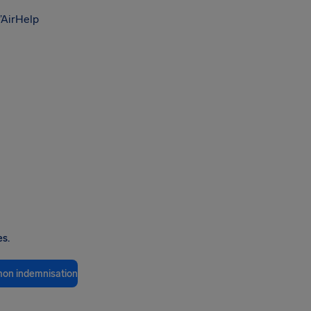
’AirHelp
es.
 mon indemnisation