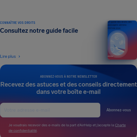
CONNAÎTRE VOS DROITS
Un guide des droits des
passagers aériens
Consultez notre guide facile
ÉDITION 2026
Lire plus
ABONNEZ-VOUS À NOTRE NEWSLETTER
Recevez des astuces et des conseils directement
dans votre boîte e-mail
Abonnez-vous
Je voudrais recevoir des e-mails de la part d’AirHelp et j’accepte la
Charte
de confidentialité
.