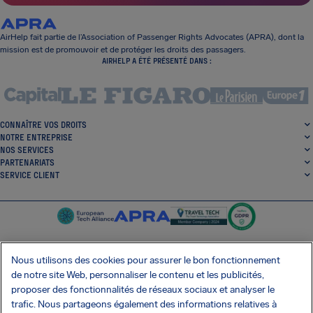
AirHelp fait partie de l’Association of Passenger Rights Advocates (APRA), dont la
mission est de promouvoir et de protéger les droits des passagers.
AIRHELP A ÉTÉ PRÉSENTÉ DANS :
CONNAÎTRE VOS DROITS
NOTRE ENTREPRISE
NOS SERVICES
PARTENARIATS
SERVICE CLIENT
Nous utilisons des cookies pour assurer le bon fonctionnement
de notre site Web, personnaliser le contenu et les publicités,
SocialFacebook
SocialTwitter
SocialInstagram
SocialLinkedin
proposer des fonctionnalités de réseaux sociaux et analyser le
trafic. Nous partageons également des informations relatives à
OBTENEZ NOTRE APPLI GRATUITE