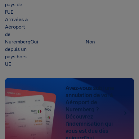
pays de
l'UE
Arrivées à
Aéroport
de
Nuremberg
Oui
Non
depuis un
pays hors
UE
Avez-vous subi une
annulation de vol à
Aéroport de
Nuremberg ?
Découvrez
l’indemnisation qui
vous est due dès
aujourd’hui