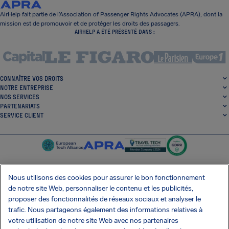
AirHelp fait partie de l’Association of Passenger Rights Advocates (APRA), dont la
mission est de promouvoir et de protéger les droits des passagers.
AIRHELP A ÉTÉ PRÉSENTÉ DANS :
CONNAÎTRE VOS DROITS
NOTRE ENTREPRISE
NOS SERVICES
PARTENARIATS
SERVICE CLIENT
Nous utilisons des cookies pour assurer le bon fonctionnement
de notre site Web, personnaliser le contenu et les publicités,
SocialFacebook
SocialTwitter
SocialInstagram
SocialLinkedin
proposer des fonctionnalités de réseaux sociaux et analyser le
trafic. Nous partageons également des informations relatives à
OBTENEZ NOTRE APPLI GRATUITE
votre utilisation de notre site Web avec nos partenaires