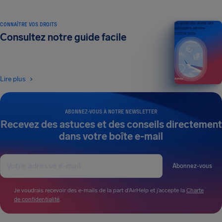
CONNAÎTRE VOS DROITS
Un guide des droits des
passagers aériens
Consultez notre guide facile
ÉDITION 2026
Lire plus
ABONNEZ-VOUS À NOTRE NEWSLETTER
Recevez des astuces et des conseils directement
dans votre boîte e-mail
Abonnez-vous
Je voudrais recevoir des e-mails de la part d’AirHelp et j’accepte la
Charte
de confidentialité
.