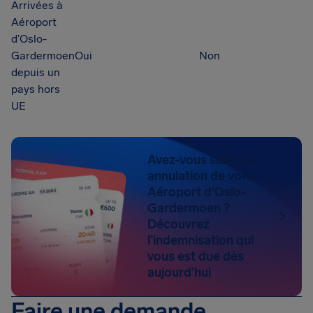
Arrivées à
Aéroport
d’Oslo-
Gardermoen
Oui
Non
depuis un
pays hors
UE
Avez-vous subi une
annulation de vol à
Aéroport d’Oslo-
Gardermoen ?
Découvrez
l’indemnisation qui
vous est due dès
aujourd’hui
Faire une demande