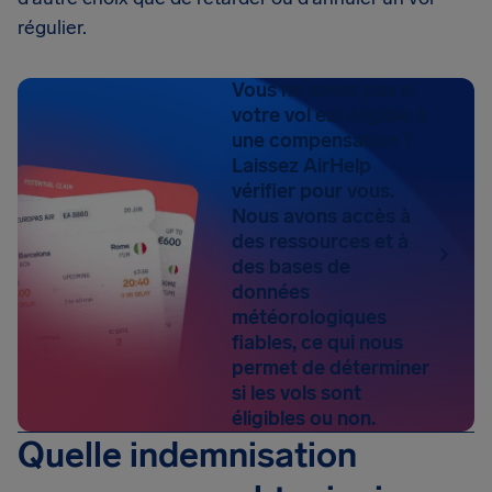
régulier.
Vous ne savez pas si
votre vol est éligible à
une compensation ?
Laissez AirHelp
vérifier pour vous.
Nous avons accès à
des ressources et à
des bases de
données
météorologiques
fiables, ce qui nous
permet de déterminer
si les vols sont
éligibles ou non.
Quelle indemnisation