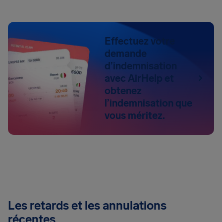
Effectuez votre
demande
d’indemnisation
avec AirHelp et
obtenez
l’indemnisation que
vous méritez.
Les retards et les annulations
récentes