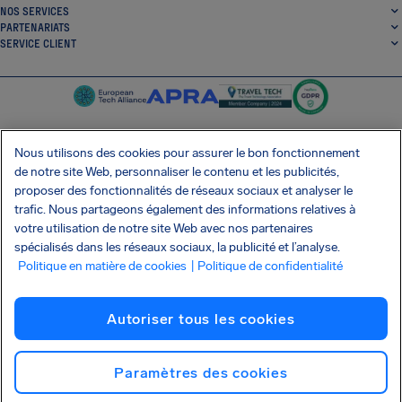
NOS SERVICES
PARTENARIATS
SERVICE CLIENT
Nous utilisons des cookies pour assurer le bon fonctionnement
de notre site Web, personnaliser le contenu et les publicités,
SocialFacebook
SocialTwitter
SocialInstagram
SocialLinkedin
proposer des fonctionnalités de réseaux sociaux et analyser le
trafic. Nous partageons également des informations relatives à
OBTENEZ NOTRE APPLI GRATUITE
votre utilisation de notre site Web avec nos partenaires
spécialisés dans les réseaux sociaux, la publicité et l’analyse.
Politique en matière de cookies
| Politique de confidentialité
Conditions générales
Politique de confidentialité
Cookies
Imprint
Autoriser tous les cookies
Attaque de la chaîne d'approvisionnement Shai-Hulud
Résilier le contrat
Français
Copyright © 2026 AirHelp
Paramètres des cookies