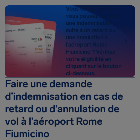
Vous voulez savoir si
vous pouvez obtenir
une indemnisation
suite à un retard ou
une annulation à
l’aéroport Rome
Fiumicino ? Vérifiez
votre éligibilité en
cliquant sur le bouton
ci-dessous.
Faire une demande
d’indemnisation en cas de
retard ou d’annulation de
vol à l’aéroport Rome
Fiumicino