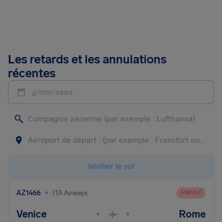
Les retards et les annulations
récentes
jj/mm/aaaa
Vérifier le vol
•
AZ1466
ITA Airways
ANNULÉ
Venice
Rome
•
•