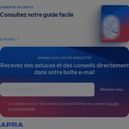
CONNAÎTRE VOS DROITS
Un guide des droits des
passagers aériens
Consultez notre guide facile
ÉDITION 2026
Lire plus
ABONNEZ-VOUS À NOTRE NEWSLETTER
Recevez des astuces et des conseils directement
dans votre boîte e-mail
Abonnez-vous
Je voudrais recevoir des e-mails de la part d’AirHelp et j’accepte la
Charte
de confidentialité
.