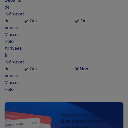
Départs
de
l’aéroport
de
✔️ Oui
✔️ Oui
Venise
Marco
Polo
Arrivées
à
l’aéroport
de
✔️ Oui
❌ Non
Venise
Marco
Polo
Il est facile de vérifier
si un retard ou une
annulation à