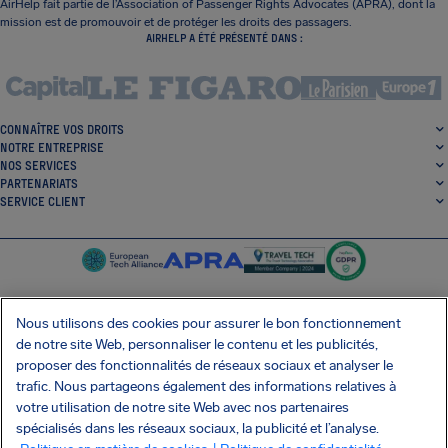
AirHelp fait partie de l’Association of Passenger Rights Advocates (APRA), dont la
mission est de promouvoir et de protéger les droits des passagers.
AIRHELP A ÉTÉ PRÉSENTÉ DANS :
CONNAÎTRE VOS DROITS
NOTRE ENTREPRISE
NOS SERVICES
PARTENARIATS
SERVICE CLIENT
Nous utilisons des cookies pour assurer le bon fonctionnement
de notre site Web, personnaliser le contenu et les publicités,
SocialFacebook
SocialTwitter
SocialInstagram
SocialLinkedin
proposer des fonctionnalités de réseaux sociaux et analyser le
trafic. Nous partageons également des informations relatives à
OBTENEZ NOTRE APPLI GRATUITE
votre utilisation de notre site Web avec nos partenaires
spécialisés dans les réseaux sociaux, la publicité et l’analyse.