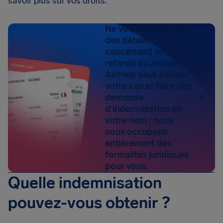
savoir plus sur vos droits.
Ne vous souciez pas
des détails
concernant votre vol
retardé ou annulé.
AirHelp peut évaluer
votre cas et faire une
demande
d’indemnisation en
votre nom : nous
nous occupons
entièrement des
formalités juridiques
pour vous.
Quelle indemnisation
pouvez-vous obtenir ?