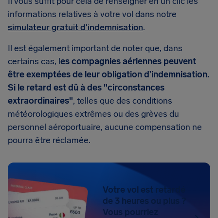
Il vous suffit pour cela de renseigner en un clic les
informations relatives à votre vol dans notre
simulateur gratuit d'indemnisation
.
Il est également important de noter que, dans
certains cas, l
es compagnies aériennes peuvent
être exemptées de leur obligation d’indemnisation.
Si le retard est dû à des "circonstances
extraordinaires"
, telles que des conditions
météorologiques extrêmes ou des grèves du
personnel aéroportuaire, aucune compensation ne
pourra être réclamée.
Votre vol est retardé
de 3 heures ou plus ?
Vous pourriez