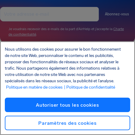
Abonnez-vous
Je voudrais recevoir des e-mails de la part d’AirHelp et j’accepte la
Charte
de confidentialité
.
Nous utilisons des cookies pour assurer le bon fonctionnement
de notre site Web, personnaliser le contenu et les publicités,
AirHelp fait partie de l’Association of Passenger Rights Advocates (APRA), dont la
proposer des fonctionnalités de réseaux sociaux et analyser le
mission est de promouvoir et de protéger les droits des passagers.
AIRHELP A ÉTÉ PRÉSENTÉ DANS :
trafic. Nous partageons également des informations relatives à
votre utilisation de notre site Web avec nos partenaires
spécialisés dans les réseaux sociaux, la publicité et l’analyse.
Politique en matière de cookies
| Politique de confidentialité
CONNAÎTRE VOS DROITS
NOTRE ENTREPRISE
Autoriser tous les cookies
NOS SERVICES
PARTENARIATS
SERVICE CLIENT
Paramètres des cookies