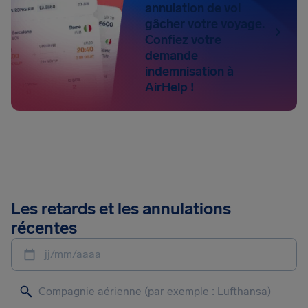
annulation de vol
gâcher votre voyage.
Confiez votre
demande
indemnisation à
AirHelp !
Les retards et les annulations
récentes
jj/mm/aaaa