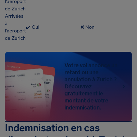
l’aéroport
de Zurich
Arrivées
à
✔️ Oui
❌ Non
l’aéroport
de Zurich
Votre vol annonce un
retard ou une
annulation à Zurich ?
Découvrez
gratuitement le
montant de votre
indemnisation.
Indemnisation en cas