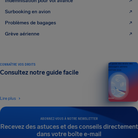
Indemnisation pour vol avancé
Surbooking en avion
Problèmes de bagages
Grève aérienne
CONNAÎTRE VOS DROITS
Un guide des droits des
passagers aériens
Consultez notre guide facile
ÉDITION 2026
Lire plus
ABONNEZ-VOUS À NOTRE NEWSLETTER
Recevez des astuces et des conseils directement
dans votre boîte e-mail