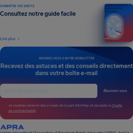
CONNAÎTRE VOS DROITS
Un guide des droits des
passagers aériens
Consultez notre guide facile
ÉDITION 2026
Lire plus
ABONNEZ-VOUS À NOTRE NEWSLETTER
Recevez des astuces et des conseils directement
dans votre boîte e-mail
Abonnez-vous
Je voudrais recevoir des e-mails de la part d’AirHelp et j’accepte la
Charte
de confidentialité
.
AirHelp fait partie de l’Association of Passenger Rights Advocates (APRA), dont la