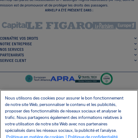
mission est de promouvoir et de protéger les droits des passagers.
AIRHELP A ÉTÉ PRÉSENTÉ DANS :
CONNAÎTRE VOS DROITS
NOTRE ENTREPRISE
NOS SERVICES
PARTENARIATS
SERVICE CLIENT
Nous utilisons des cookies pour assurer le bon fonctionnement
de notre site Web, personnaliser le contenu et les publicités,
SocialFacebook
SocialTwitter
SocialInstagram
SocialLinkedin
proposer des fonctionnalités de réseaux sociaux et analyser le
trafic. Nous partageons également des informations relatives à
OBTENEZ NOTRE APPLI GRATUITE
votre utilisation de notre site Web avec nos partenaires
spécialisés dans les réseaux sociaux, la publicité et l’analyse.
Politique en matière de cookies
| Politique de confidentialité