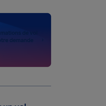
rmations de vol
otre demande