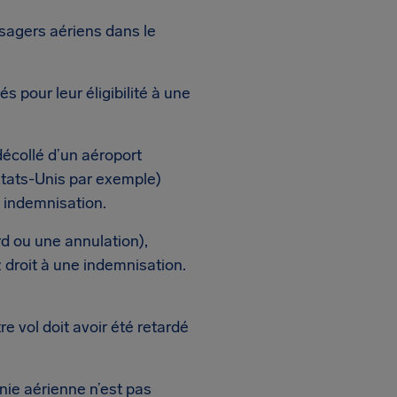
ssagers aériens dans le
 pour leur éligibilité à une
 décollé d’un aéroport
États-Unis par exemple)
 indemnisation.
d ou une annulation),
 droit à une indemnisation.
tre vol doit avoir été retardé
nie aérienne n’est pas