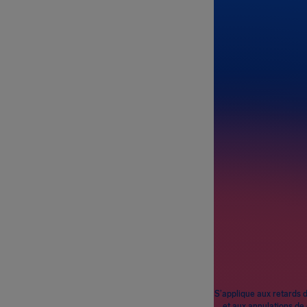
De
À
Passagers
S’applique aux retards 
et aux annulations de