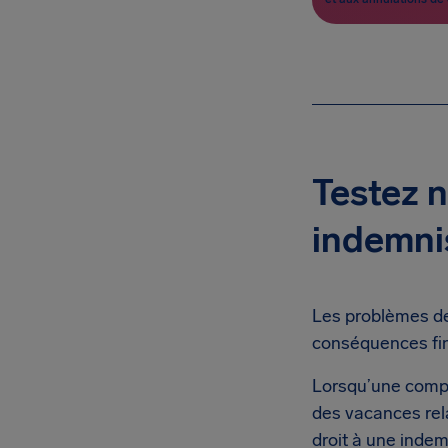
Testez n
indemnis
Les problèmes de
conséquences fin
Lorsqu’une compag
des vacances rela
droit à une indem