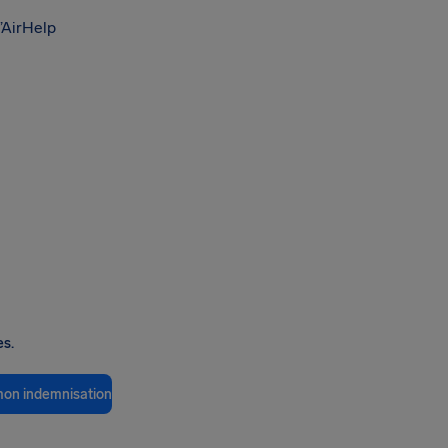
’AirHelp
es.
 mon indemnisation