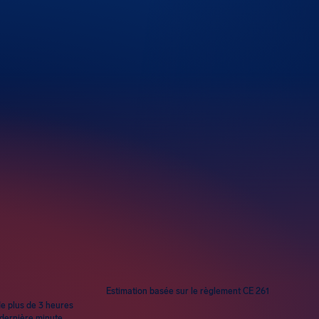
Estimation basée sur le règlement CE 261
de plus de 3 heures
 dernière minute.