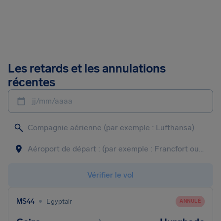
Les retards et les annulations
récentes
jj/mm/aaaa
Vérifier le vol
•
MS44
Egyptair
ANNULÉ