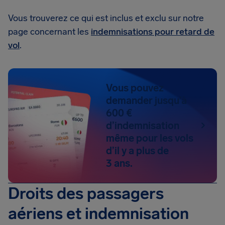
Vous trouverez ce qui est inclus et exclu sur notre
page concernant les
indemnisations pour retard de
vol
.
Vous pouvez
demander jusqu’à
600 €
d’indemnisation
même pour les vols
d’il y a plus de
3 ans.
Droits des passagers
aériens et indemnisation