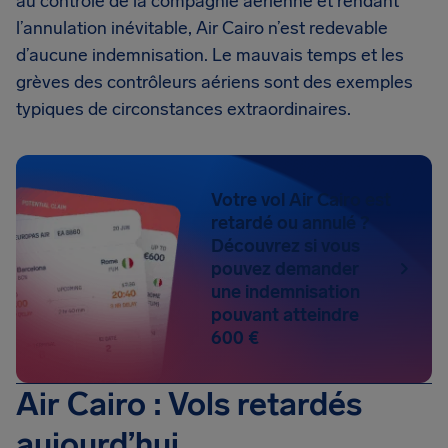
au contrôle de la compagnie aérienne et rendant
l’annulation inévitable, Air Cairo n’est redevable
d’aucune indemnisation. Le mauvais temps et les
grèves des contrôleurs aériens sont des exemples
typiques de circonstances extraordinaires.
Votre vol Air Cairo est
retardé ou annulé ?
Découvrez si vous
pouvez demander
une indemnisation
pouvant atteindre
600 €
Air Cairo : Vols retardés
aujourd’hui