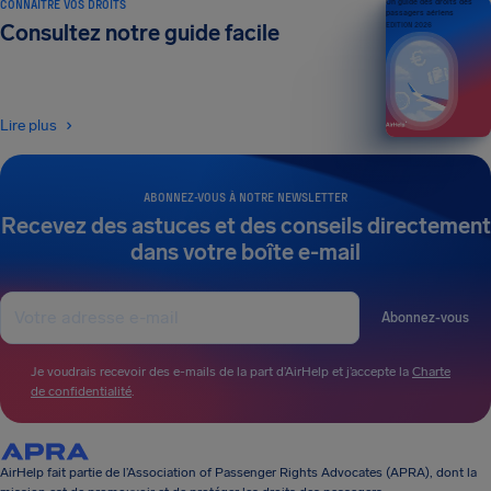
CONNAÎTRE VOS DROITS
Un guide des droits des
passagers aériens
Consultez notre guide facile
ÉDITION 2026
Lire plus
ABONNEZ-VOUS À NOTRE NEWSLETTER
Recevez des astuces et des conseils directement
dans votre boîte e-mail
Abonnez-vous
Je voudrais recevoir des e-mails de la part d’AirHelp et j’accepte la
Charte
de confidentialité
.
AirHelp fait partie de l’Association of Passenger Rights Advocates (APRA), dont la