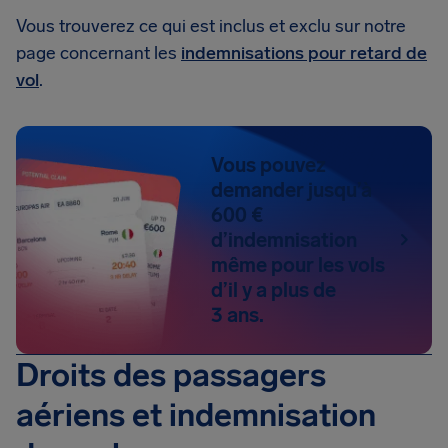
Vous trouverez ce qui est inclus et exclu sur notre
page concernant les
indemnisations pour retard de
vol
.
Vous pouvez
demander jusqu’à
600 €
d’indemnisation
même pour les vols
d’il y a plus de
3 ans.
Droits des passagers
aériens et indemnisation