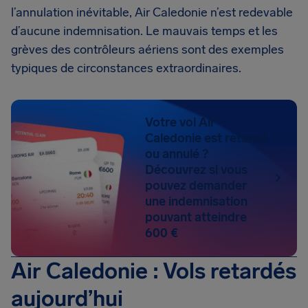
l’annulation inévitable, Air Caledonie n’est redevable
d’aucune indemnisation. Le mauvais temps et les
grèves des contrôleurs aériens sont des exemples
typiques de circonstances extraordinaires.
Votre vol Air
Caledonie est retardé
ou annulé ?
Découvrez si vous
pouvez demander
une indemnisation
pouvant atteindre
600 €
Air Caledonie : Vols retardés
aujourd’hui