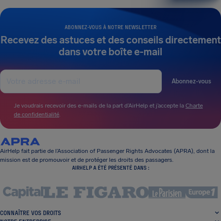
ABONNEZ-VOUS À NOTRE NEWSLETTER
Recevez des astuces et des conseils directement
dans votre boîte e-mail
Abonnez-vous
Je voudrais recevoir des e-mails de la part d’AirHelp et j’accepte la
Charte
de confidentialité
.
AirHelp fait partie de l’Association of Passenger Rights Advocates (APRA), dont la
mission est de promouvoir et de protéger les droits des passagers.
AIRHELP A ÉTÉ PRÉSENTÉ DANS :
CONNAÎTRE VOS DROITS