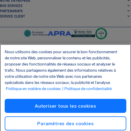
NOTRE ENTREPRISE
NOS SERVICES
PARTENARIATS
SERVICE CLIENT
Nous utilisons des cookies pour assurer le bon fonctionnement
de notre site Web, personnaliser le contenu et les publicités,
SocialFacebook
SocialTwitter
SocialInstagram
SocialLinkedin
proposer des fonctionnalités de réseaux sociaux et analyser le
trafic. Nous partageons également des informations relatives à
OBTENEZ NOTRE APPLI GRATUITE
votre utilisation de notre site Web avec nos partenaires
spécialisés dans les réseaux sociaux, la publicité et l’analyse.
Politique en matière de cookies
| Politique de confidentialité
Conditions générales
Politique de confidentialité
Cookies
Imprint
Autoriser tous les cookies
Attaque de la chaîne d'approvisionnement Shai-Hulud
Résilier le contrat
Français
Copyright © 2026 AirHelp
Paramètres des cookies