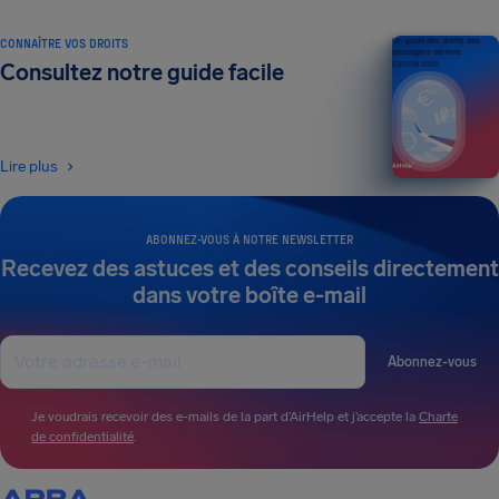
CONNAÎTRE VOS DROITS
Un guide des droits des
passagers aériens
Consultez notre guide facile
ÉDITION 2026
Lire plus
ABONNEZ-VOUS À NOTRE NEWSLETTER
Recevez des astuces et des conseils directement
dans votre boîte e-mail
Abonnez-vous
Je voudrais recevoir des e-mails de la part d’AirHelp et j’accepte la
Charte
de confidentialité
.