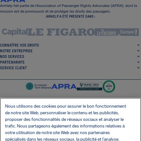
AirHelp fait partie de l’Association of Passenger Rights Advocates (APRA), dont la
mission est de promouvoir et de protéger les droits des passagers.
AIRHELP A ÉTÉ PRÉSENTÉ DANS :
CONNAÎTRE VOS DROITS
NOTRE ENTREPRISE
NOS SERVICES
PARTENARIATS
SERVICE CLIENT
Nous utilisons des cookies pour assurer le bon fonctionnement
de notre site Web, personnaliser le contenu et les publicités,
SocialFacebook
SocialTwitter
SocialInstagram
SocialLinkedin
proposer des fonctionnalités de réseaux sociaux et analyser le
trafic. Nous partageons également des informations relatives à
OBTENEZ NOTRE APPLI GRATUITE
votre utilisation de notre site Web avec nos partenaires
spécialisés dans les réseaux sociaux, la publicité et l’analyse.