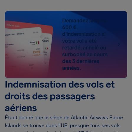
Demandez jusqu'à
600 €
d'indemnisation si
votre vol a été
retardé, annulé ou
surbooké au cours
des 3 dernières
années.
Indemnisation des vols et
droits des passagers
aériens
Étant donné que le siège de Atlantic Airways Faroe
Islands se trouve dans l'UE, presque tous ses vols