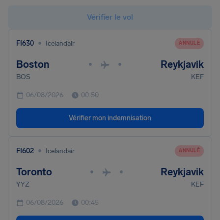
Vérifier le vol
•
FI630
Icelandair
ANNULÉ
Boston
Reykjavik
•
•
BOS
KEF
06/08/2026
00:50
Vérifier mon indemnisation
•
FI602
Icelandair
ANNULÉ
Toronto
Reykjavik
•
•
YYZ
KEF
06/08/2026
00:45