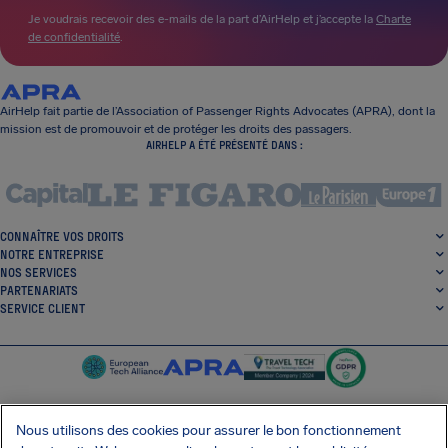
Je voudrais recevoir des e-mails de la part d’AirHelp et j’accepte la
Charte
de confidentialité
.
AirHelp fait partie de l’Association of Passenger Rights Advocates (APRA), dont la
mission est de promouvoir et de protéger les droits des passagers.
AIRHELP A ÉTÉ PRÉSENTÉ DANS :
CONNAÎTRE VOS DROITS
NOTRE ENTREPRISE
NOS SERVICES
PARTENARIATS
SERVICE CLIENT
Nous utilisons des cookies pour assurer le bon fonctionnement