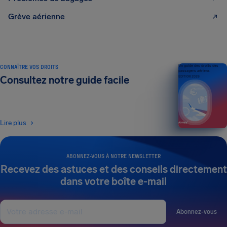
Grève aérienne
CONNAÎTRE VOS DROITS
Un guide des droits des
passagers aériens
Consultez notre guide facile
ÉDITION 2026
Lire plus
ABONNEZ-VOUS À NOTRE NEWSLETTER
Recevez des astuces et des conseils directement
dans votre boîte e-mail
Abonnez-vous