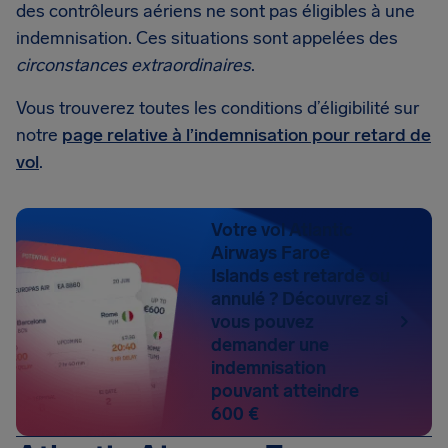
des contrôleurs aériens ne sont pas éligibles à une
indemnisation. Ces situations sont appelées des
circonstances extraordinaires
.
Vous trouverez toutes les conditions d’éligibilité sur
notre
page relative à l’indemnisation pour retard de
vol
.
Votre vol Atlantic
Airways Faroe
Islands est retardé ou
annulé ? Découvrez si
vous pouvez
demander une
indemnisation
pouvant atteindre
600 €