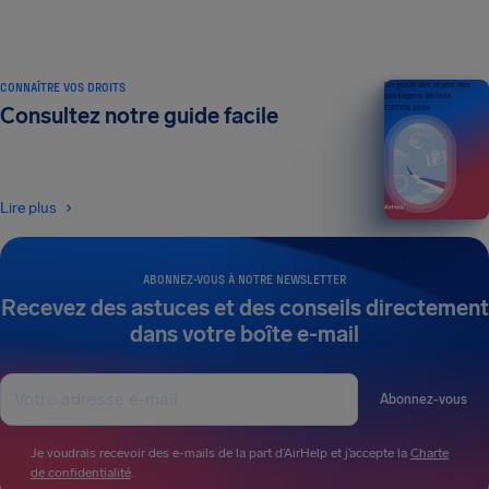
CONNAÎTRE VOS DROITS
Un guide des droits des
passagers aériens
Consultez notre guide facile
ÉDITION 2026
Lire plus
ABONNEZ-VOUS À NOTRE NEWSLETTER
Recevez des astuces et des conseils directement
dans votre boîte e-mail
Abonnez-vous
Je voudrais recevoir des e-mails de la part d’AirHelp et j’accepte la
Charte
de confidentialité
.