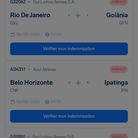
•
G32062
Gol Linhas Aereas S.A.
ANNULÉ
Rio De Janeiro
Goiânia
•
•
GIG
GYN
06/08/2026
19:50
Vérifier mon indemnisation
•
AD4317
Azul Airlines
ANNULÉ
Belo Horizonte
Ipatinga
•
•
CNF
IPN
06/08/2026
19:30
Vérifier mon indemnisation
•
G32001
Gol Linhas Aereas S.A.
ANNULÉ