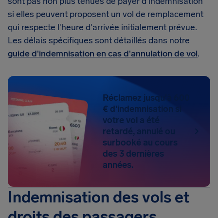
sont pas non plus tenues de payer d'indemnisation
si elles peuvent proposent un vol de remplacement
qui respecte l'heure d'arrivée initialement prévue.
Les délais spécifiques sont détaillés dans notre
guide d'indemnisation en cas d'annulation de vol
.
Réclamez jusqu'à 600
€ d'indemnisation si
votre vol a été
retardé, annulé ou
surbooké au cours
des 3 dernières
années.
Indemnisation des vols et
droits des passagers