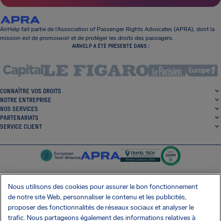
AirHelp fait partie de l’Association of Passenger Rights Advocates (APRA), dont la
mission est de promouvoir et de protéger les droits des passagers.
AIRHELP A ÉTÉ PRÉSENTÉ DANS :
CONNAÎTRE VOS DROITS
NOTRE ENTREPRISE
NOS SERVICES
PARTENARIATS
SERVICE CLIENT
Nous utilisons des cookies pour assurer le bon fonctionnement
de notre site Web, personnaliser le contenu et les publicités,
SocialFacebook
SocialTwitter
SocialInstagram
SocialLinkedin
proposer des fonctionnalités de réseaux sociaux et analyser le
trafic. Nous partageons également des informations relatives à