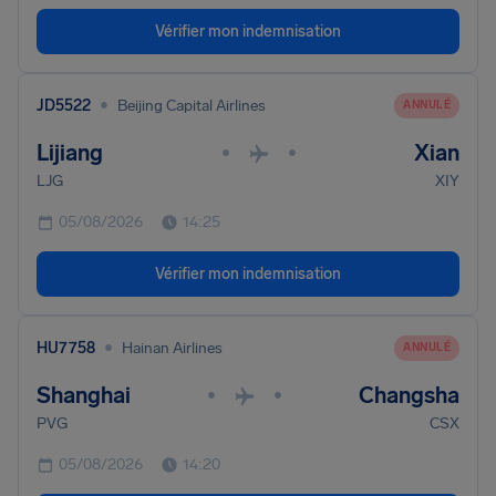
Vérifier mon indemnisation
•
JD5522
Beijing Capital Airlines
ANNULÉ
Lijiang
Xian
•
•
LJG
XIY
05/08/2026
14:25
Vérifier mon indemnisation
•
HU7758
Hainan Airlines
ANNULÉ
Shanghai
Changsha
•
•
PVG
CSX
05/08/2026
14:20