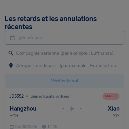
Les retards et les annulations
récentes
jj/mm/aaaa
Vérifier le vol
•
JD5552
Beijing Capital Airlines
ANNULÉ
Hangzhou
Xian
•
•
HGH
XIY
05/08/2026
14:25