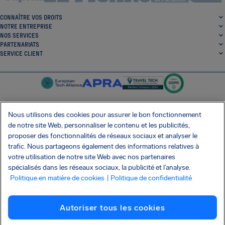
CONNAÎTRE VOS DROITS
NOTRE ENTREPRISE
NOS SERVICES
PARTENARIATS
SERVICE CLIENT
Nous utilisons des cookies pour assurer le bon fonctionnement
de notre site Web, personnaliser le contenu et les publicités,
SocialFacebook
SocialTwitter
SocialInstagram
SocialLinkedin
proposer des fonctionnalités de réseaux sociaux et analyser le
trafic. Nous partageons également des informations relatives à
OBTENEZ NOTRE APPLI GRATUITE
votre utilisation de notre site Web avec nos partenaires
spécialisés dans les réseaux sociaux, la publicité et l’analyse.
Politique en matière de cookies
| Politique de confidentialité
Conditions générales
Politique de confidentialité
Cookies
Imprint
Autoriser tous les cookies
Attaque de la chaîne d'approvisionnement Shai-Hulud
Résilier le contrat