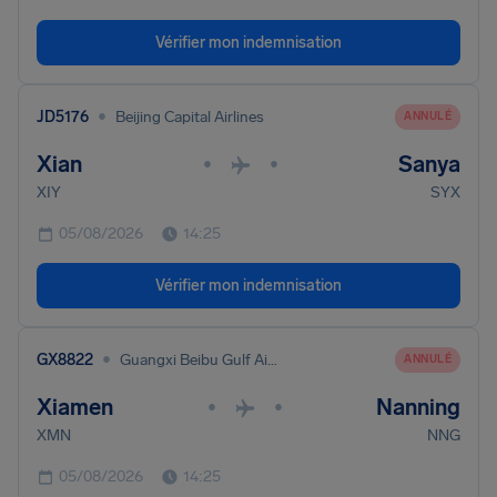
Vérifier mon indemnisation
•
JD5176
Beijing Capital Airlines
ANNULÉ
Xian
Sanya
•
•
XIY
SYX
05/08/2026
14:25
Vérifier mon indemnisation
•
GX8822
Guangxi Beibu Gulf Airlines
ANNULÉ
Xiamen
Nanning
•
•
XMN
NNG
05/08/2026
14:25