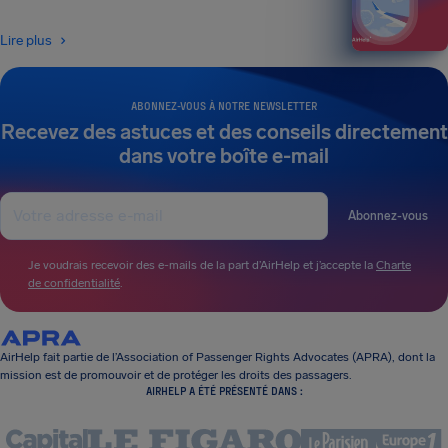
Lire plus
ABONNEZ-VOUS À NOTRE NEWSLETTER
Recevez des astuces et des conseils directement
dans votre boîte e-mail
Abonnez-vous
Je voudrais recevoir des e-mails de la part d’AirHelp et j’accepte la
Charte
de confidentialité
.
AirHelp fait partie de l’Association of Passenger Rights Advocates (APRA), dont la
mission est de promouvoir et de protéger les droits des passagers.
AIRHELP A ÉTÉ PRÉSENTÉ DANS :