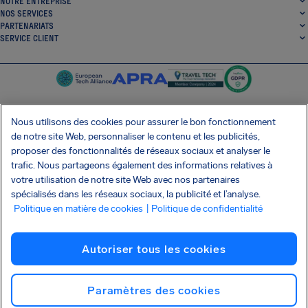
NOTRE ENTREPRISE
NOS SERVICES
PARTENARIATS
SERVICE CLIENT
Nous utilisons des cookies pour assurer le bon fonctionnement
de notre site Web, personnaliser le contenu et les publicités,
SocialFacebook
SocialTwitter
SocialInstagram
SocialLinkedin
proposer des fonctionnalités de réseaux sociaux et analyser le
trafic. Nous partageons également des informations relatives à
OBTENEZ NOTRE APPLI GRATUITE
votre utilisation de notre site Web avec nos partenaires
spécialisés dans les réseaux sociaux, la publicité et l’analyse.
Politique en matière de cookies
| Politique de confidentialité
Conditions générales
Politique de confidentialité
Cookies
Imprint
Autoriser tous les cookies
Attaque de la chaîne d'approvisionnement Shai-Hulud
Résilier le contrat
Français
Copyright © 2026 AirHelp
Paramètres des cookies