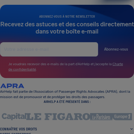
ABONNEZ-VOUS À NOTRE NEWSLETTER
Recevez des astuces et des conseils directement
dans votre boîte e-mail
Abonnez-vous
Je voudrais recevoir des e-mails de la part d’AirHelp et j’accepte la
Charte
de confidentialité
.
AirHelp fait partie de l’Association of Passenger Rights Advocates (APRA), dont la
mission est de promouvoir et de protéger les droits des passagers.
AIRHELP A ÉTÉ PRÉSENTÉ DANS :
CONNAÎTRE VOS DROITS