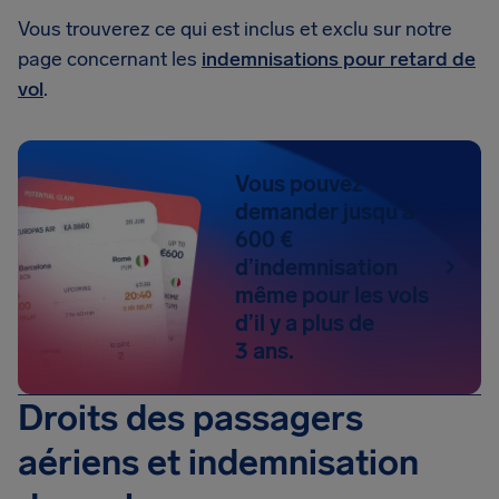
Vous trouverez ce qui est inclus et exclu sur notre
page concernant les
indemnisations pour retard de
vol
.
Vous pouvez
demander jusqu’à
600 €
d’indemnisation
même pour les vols
d’il y a plus de
3 ans.
Droits des passagers
aériens et indemnisation