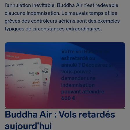
l’annulation inévitable, Buddha Air n’est redevable
d’aucune indemnisation. Le mauvais temps et les
grèves des contrôleurs aériens sont des exemples
typiques de circonstances extraordinaires.
Votre vol Buddha Air
est retardé ou
annulé ? Découvrez si
vous pouvez
demander une
indemnisation
pouvant atteindre
600 €
Buddha Air : Vols retardés
aujourd’hui