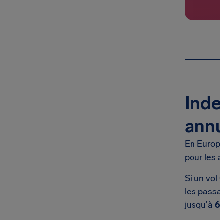
Inde
ann
En Europe
pour les 
Si un vol
les passa
jusqu'à
6