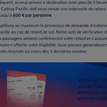
quent, si vous arrivez à destination avec plus de 3 heure
si Cathay Pacific doit vous verser une indemnité de reta
jusqu'à
600 € par personne
.
plifions au maximum le processus de demande d'indemni
cific en cas de retard de vol. Notre outil de vérification d
es passagers aériens confirmeront votre retard et s'assu
naire
n'affecte votre éligibilité. Vous pouvez généralem
vols réservés au cours des 3 dernières années.
Votre vol Cat
annulé ? Déco
demander une
atteindre 600