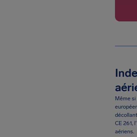
Inde
aéri
Même si 
européen
décollan
CE 261, 
aériens.