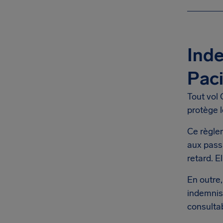
Inde
Paci
Tout vol 
protège l
Ce règle
aux pass
retard. 
En outre,
indemnis
consulta