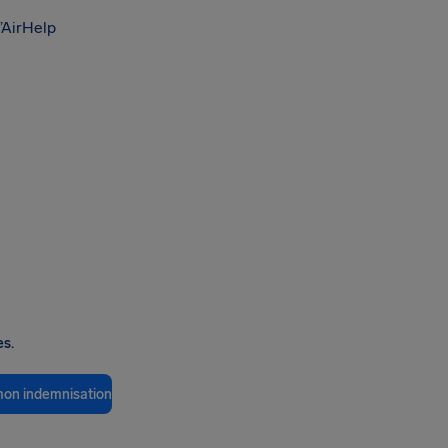
’AirHelp
es.
 mon indemnisation