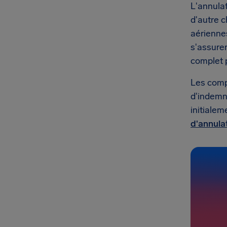
L'annulat
d'autre c
aérienne
s'assure
complet p
Les comp
d'indemni
initialem
d'annulat