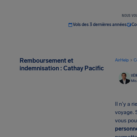
NOUS VOU
Vols des 3 dernières années
Co
Remboursement et
AirHelp
C
indemnisation : Cathay Pacific
VÉR
Mis
Il n'y a 
voyage. S
vous pou
personn