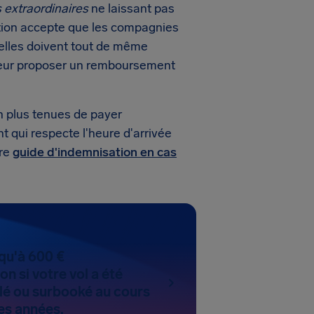
 extraordinaires
ne laissant pas
ation accepte que les compagnies
elles doivent tout de même
u leur proposer un remboursement
 plus tenues de payer
 qui respecte l'heure d'arrivée
tre
guide d'indemnisation en cas
qu'à 600 €
n si votre vol a été
lé ou surbooké au cours
es années.