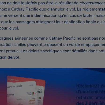
ion ne doit toutefois pas être le résultat de
circonstances
hoix à Cathay Pacific que d'annuler le vol. La réglement
s ne versent une indemnisation qu'en cas de faute, mais 
r que les passagers atteignent leur destination finale o
our le vol.
agnies aériennes comme Cathay Pacific ne sont pas non
sation si elles peuvent proposent un vol de remplacement
ent prévue. Les délais spécifiques sont détaillés dans no
ion de vol
.
Réclamez jus
d'indemnisatio
retardé, annu
des 3 dernièr