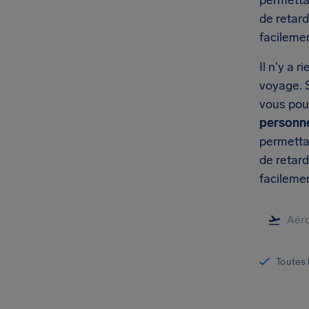
permetta
de retard
facileme
Il n'y a 
voyage. S
vous pou
personn
permetta
de retard
facileme
Toutes 