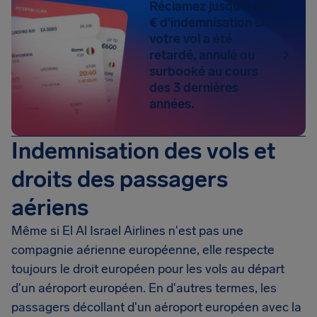
Réclamez jusqu'à 600
€ d'indemnisation si
votre vol a été
retardé, annulé ou
surbooké au cours
des 3 dernières
années.
Indemnisation des vols et
droits des passagers
aériens
Même si El Al Israel Airlines n'est pas une
compagnie aérienne européenne, elle respecte
toujours le droit européen pour les vols au départ
d'un aéroport européen. En d'autres termes, les
passagers décollant d'un aéroport européen avec la