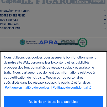
CONNAÎTRE VOS DROITS
NOTRE ENTREPRISE
NOS SERVICES
PARTENARIATS
SERVICE CLIENT
Nous utilisons des cookies pour assurer le bon fonctionnement
de notre site Web, personnaliser le contenu et les publicités,
SocialFacebook
SocialTwitter
SocialInstagram
SocialLinkedin
proposer des fonctionnalités de réseaux sociaux et analyser le
trafic. Nous partageons également des informations relatives à
OBTENEZ NOTRE APPLI GRATUITE
votre utilisation de notre site Web avec nos partenaires
spécialisés dans les réseaux sociaux, la publicité et l’analyse.
Politique en matière de cookies
| Politique de confidentialité
Conditions générales
Politique de confidentialité
Cookies
Imprint
Autoriser tous les cookies
Attaque de la chaîne d'approvisionnement Shai-Hulud
Résilier le contrat