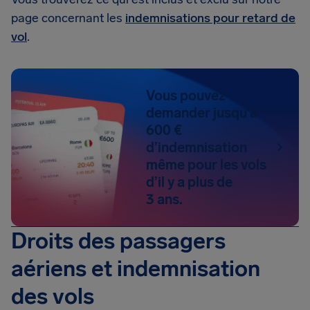
page concernant les
indemnisations pour retard de
vol
.
Vous pouvez
demander jusqu’à
600 €
d’indemnisation
même pour les vols
d’il y a plus de
3 ans.
Droits des passagers
aériens et indemnisation
des vols