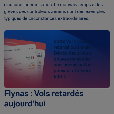
d’aucune indemnisation. Le mauvais temps et les
grèves des contrôleurs aériens sont des exemples
typiques de circonstances extraordinaires.
Votre vol Flynas est
retardé ou annulé ?
Découvrez si vous
pouvez demander
une indemnisation
pouvant atteindre
600 €
Flynas : Vols retardés
aujourd’hui