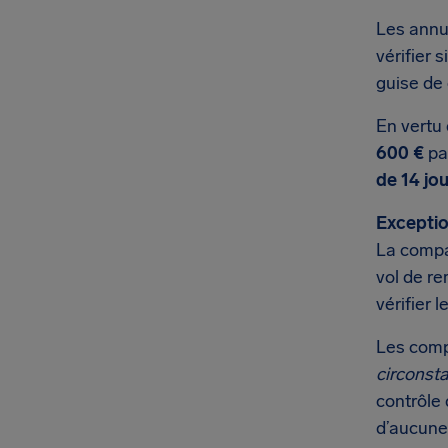
Les annu
vérifier 
guise de
En vertu 
600 €
par
de 14 jo
Exceptio
La compag
vol de r
vérifier 
Les comp
circonst
contrôle 
d’aucune