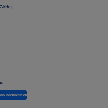
’AirHelp
es.
 mon indemnisation