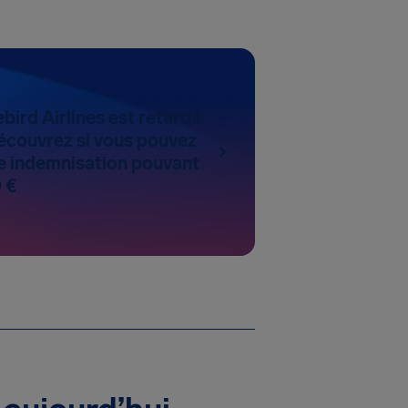
ebird Airlines est retardé
écouvrez si vous pouvez
 indemnisation pouvant
 €