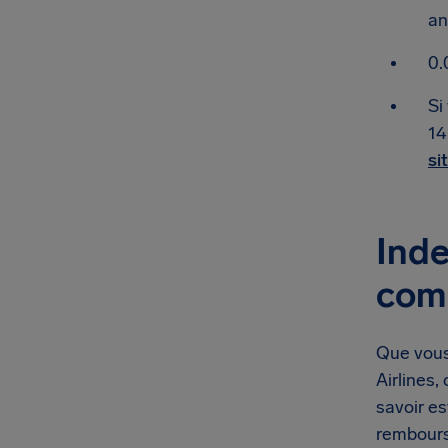
an
0.
Si
14
si
Inde
comp
Que vous 
Airlines
savoir es
rembour