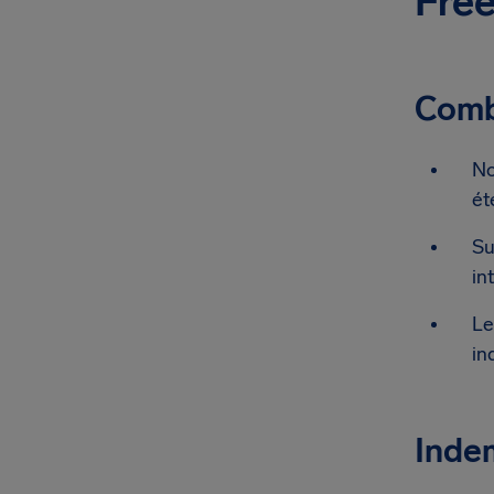
Free
Combi
No
ét
Su
in
Le
in
Indem