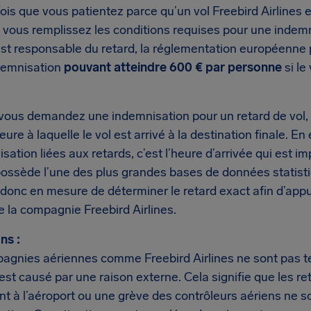
is que vous patientez parce qu’un vol Freebird Airlines es
si vous remplissez les conditions requises pour une indem
est responsable du retard, la réglementation européenne 
demnisation
pouvant atteindre 600 € par personne
si le
vous demandez une indemnisation pour un retard de vol, 
’heure à laquelle le vol est arrivé à la destination finale. 
sation liées aux retards, c’est l’heure d’arrivée qui est i
possède l’une des plus grandes bases de données statist
onc en mesure de déterminer le retard exact afin d’ap
 la compagnie Freebird Airlines.
ns :
agnies aériennes comme Freebird Airlines ne sont pas te
 est causé par une raison externe. Cela signifie que les 
nt à l’aéroport ou une grève des contrôleurs aériens ne so