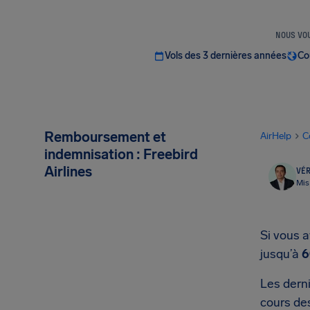
NOUS VOU
Vols des 3 dernières années
Co
Remboursement et
AirHelp
C
indemnisation : Freebird
Airlines
VÉR
Mis
Si vous a
jusqu’à
6
Les derni
cours des