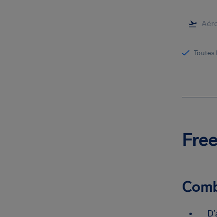
Toutes 
Free
Combi
D’