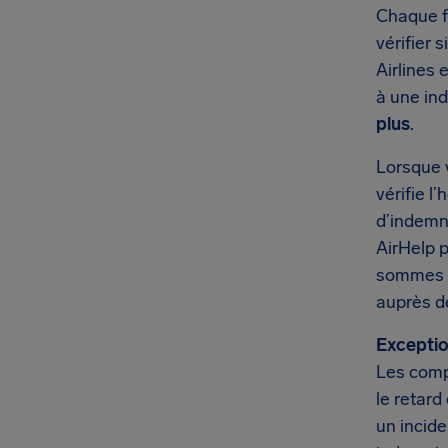
Chaque fo
vérifier 
Airlines 
à une in
plus
.
Lorsque 
vérifie l
d’indemni
AirHelp 
sommes d
auprès de
Exceptio
Les comp
le retard
un incide