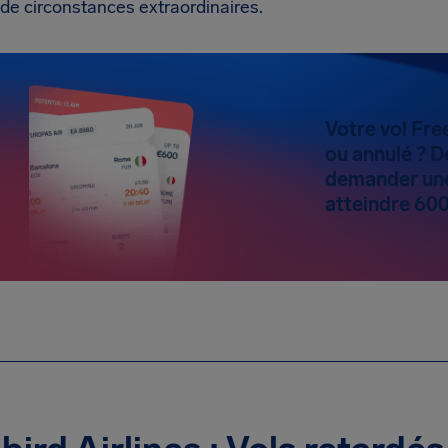
de circonstances extraordinaires.
Votre vol Fre
ou annulé ? D
demander une
atteindre 600