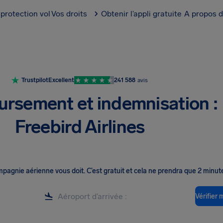
protection vol
Vos droits
Obtenir l’appli gratuite
A propos d
Trustpilot
Excellent
241 588
avis
rsement et indemnisation :
Freebird Airlines
ompagnie aérienne vous doit
.
C’est gratuit et cela ne prendra que 2 minut
Vérifier