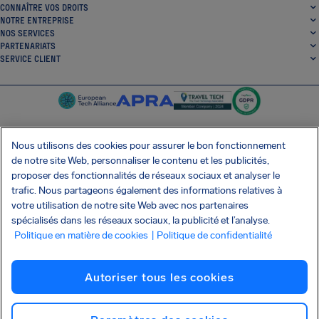
CONNAÎTRE VOS DROITS
NOTRE ENTREPRISE
NOS SERVICES
PARTENARIATS
SERVICE CLIENT
Nous utilisons des cookies pour assurer le bon fonctionnement
de notre site Web, personnaliser le contenu et les publicités,
SocialFacebook
SocialTwitter
SocialInstagram
SocialLinkedin
proposer des fonctionnalités de réseaux sociaux et analyser le
trafic. Nous partageons également des informations relatives à
OBTENEZ NOTRE APPLI GRATUITE
votre utilisation de notre site Web avec nos partenaires
spécialisés dans les réseaux sociaux, la publicité et l’analyse.
Politique en matière de cookies
| Politique de confidentialité
Conditions générales
Politique de confidentialité
Cookies
Imprint
Autoriser tous les cookies
Attaque de la chaîne d'approvisionnement Shai-Hulud
Résilier le contrat
Français
Copyright © 2026 AirHelp