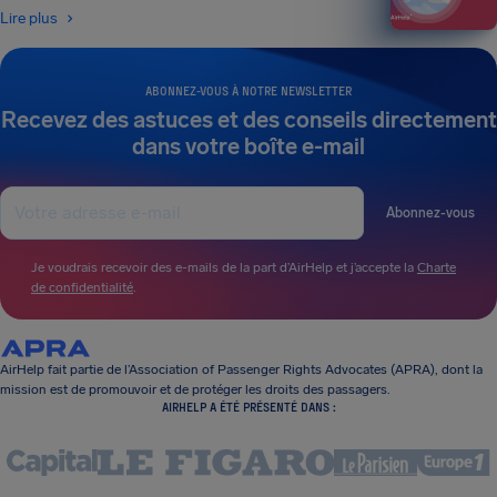
Lire plus
ABONNEZ-VOUS À NOTRE NEWSLETTER
Recevez des astuces et des conseils directement
dans votre boîte e-mail
Abonnez-vous
Je voudrais recevoir des e-mails de la part d’AirHelp et j’accepte la
Charte
de confidentialité
.
AirHelp fait partie de l’Association of Passenger Rights Advocates (APRA), dont la
mission est de promouvoir et de protéger les droits des passagers.
AIRHELP A ÉTÉ PRÉSENTÉ DANS :