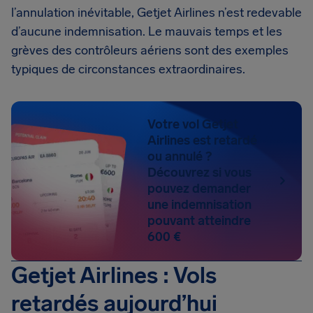
l’annulation inévitable, Getjet Airlines n’est redevable
d’aucune indemnisation. Le mauvais temps et les
grèves des contrôleurs aériens sont des exemples
typiques de circonstances extraordinaires.
Votre vol Getjet
Airlines est retardé
ou annulé ?
Découvrez si vous
pouvez demander
une indemnisation
pouvant atteindre
600 €
Getjet Airlines : Vols
retardés aujourd’hui