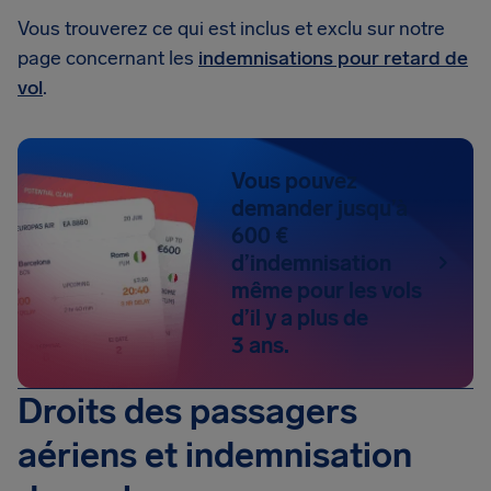
Vous trouverez ce qui est inclus et exclu sur notre
page concernant les
indemnisations pour retard de
vol
.
Vous pouvez
demander jusqu’à
600 €
d’indemnisation
même pour les vols
d’il y a plus de
3 ans.
Droits des passagers
aériens et indemnisation