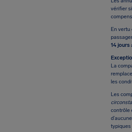
Les annu
vérifier 
compensa
En vertu 
passager 
14 jours
a
Exceptio
La compag
remplacem
les condi
Les comp
circonst
contrôle 
d’aucune
typiques 