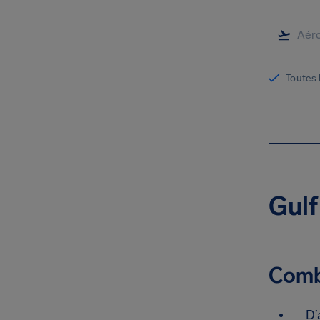
Toutes 
Gulf
Combi
D’