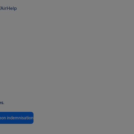
’AirHelp
es.
 mon indemnisation