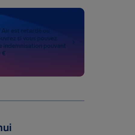
 Air est retardé ou
uvrez si vous pouvez
 indemnisation pouvant
 €
hui