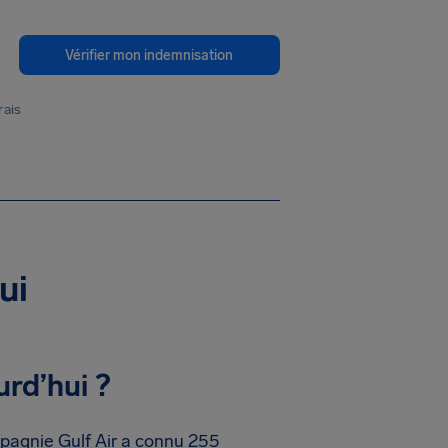
Vérifier mon indemnisation
rais
ui
rd’hui ?
pagnie Gulf Air a connu 255