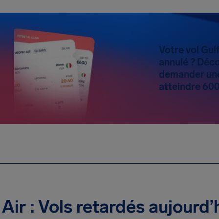
Votre vol Gulf
annulé ? Déco
demander une
atteindre 600
 Air : Vols retardés aujourd’