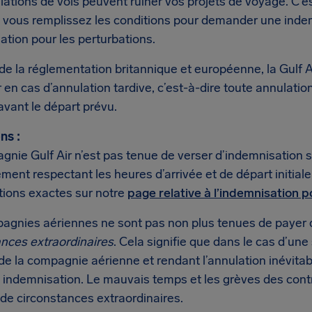
lations de vols peuvent ruiner vos projets de voyage. C’
si vous remplissez les conditions pour demander une indem
tion pour les perturbations.
de la réglementation britannique et européenne, la Gulf A
en cas d’annulation tardive, c’est-à-dire toute annulati
vant le départ prévu.
ns :
nie Gulf Air n’est pas tenue de verser d’indemnisation si
ent respectant les heures d’arrivée et de départ initial
tions exactes sur notre
page relative à l’indemnisation p
agnies aériennes ne sont pas non plus tenues de payer 
ances extraordinaires
. Cela signifie que dans le cas d’une
de la compagnie aérienne et rendant l’annulation inévitabl
 indemnisation. Le mauvais temps et les grèves des cont
de circonstances extraordinaires.