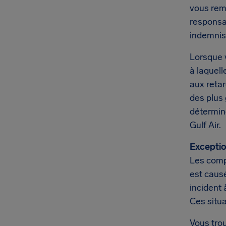
vous remp
responsa
indemnis
Lorsque v
à laquell
aux retar
des plus
détermin
Gulf Air.
Exceptio
Les comp
est causé
incident 
Ces situ
Vous trou