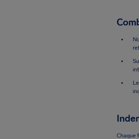
Combi
No
re
Su
in
Le
in
Indem
Chaque fo