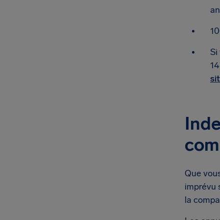
an
10
Si
14
si
Inde
comp
Que vous 
imprévu 
la compa