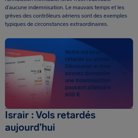
d’aucune indemnisation. Le mauvais temps et les
grèves des contrôleurs aériens sont des exemples
typiques de circonstances extraordinaires.
Votre vol Israir est
retardé ou annulé ?
Découvrez si vous
pouvez demander
une indemnisation
pouvant atteindre
600 €
Israir : Vols retardés
aujourd’hui