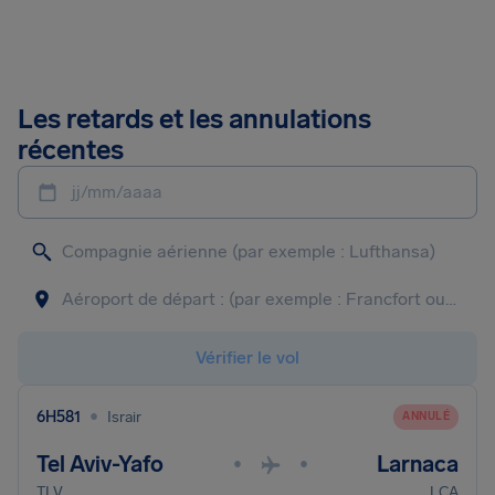
Les retards et les annulations
récentes
jj/mm/aaaa
Vérifier le vol
•
6H581
Israir
ANNULÉ
Tel Aviv-Yafo
Larnaca
•
•
TLV
LCA