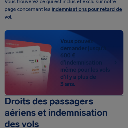
Vous trouverez ce qui est inclus et exclu sur notre
page concernant les
indemnisations pour retard de
vol
.
Vous pouvez
demander jusqu’à
600 €
d’indemnisation
même pour les vols
d’il y a plus de
3 ans.
Droits des passagers
aériens et indemnisation
des vols