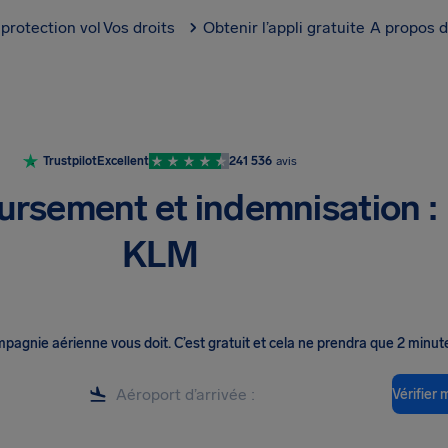
protection vol
Vos droits
Obtenir l’appli gratuite
A propos d
Trustpilot
Excellent
241 536
avis
rsement et indemnisation :
KLM
ompagnie aérienne vous doit
.
C’est gratuit et cela ne prendra que 2 minut
Vérifier