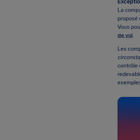
Exceptio
La compa
proposé u
Vous pouv
de vol
.
Les comp
circonst
contrôle 
redevabl
exemples