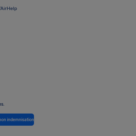
’AirHelp
es.
 mon indemnisation