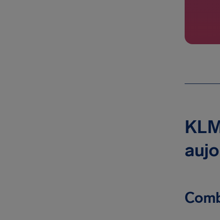
KLM-
aujo
Combi