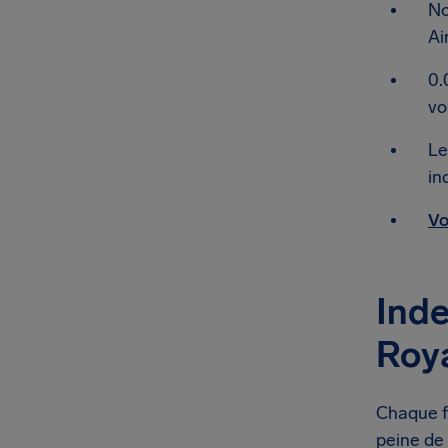
No
Ai
0.
vo
Le
in
Vo
Inde
Roya
Chaque fo
peine de 