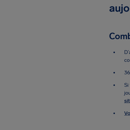
aujo
Combi
D’
co
36
Si
jo
si
Vo