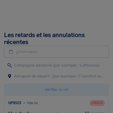
Les retards et les annulations
récentes
jj/mm/aaaa
Vérifier le vol
•
NP8503
Nile Air
ANNULÉ