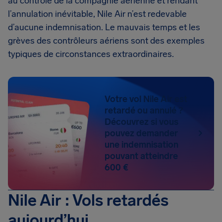
au contrôle de la compagnie aérienne et rendant
l’annulation inévitable, Nile Air n’est redevable
d’aucune indemnisation. Le mauvais temps et les
grèves des contrôleurs aériens sont des exemples
typiques de circonstances extraordinaires.
Votre vol Nile Air est
retardé ou annulé ?
Découvrez si vous
pouvez demander
une indemnisation
pouvant atteindre
600 €
Nile Air : Vols retardés
aujourd’hui