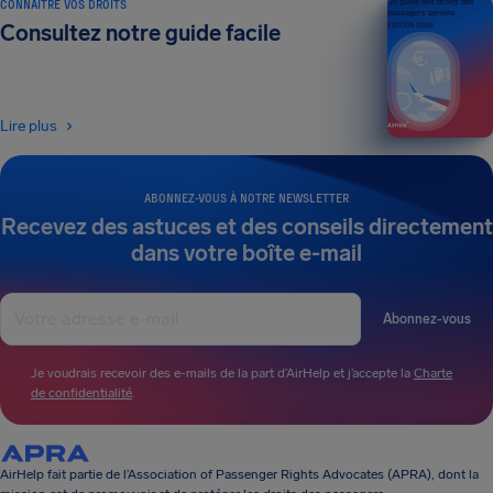
CONNAÎTRE VOS DROITS
Un guide des droits des
passagers aériens
Consultez notre guide facile
ÉDITION 2026
Lire plus
ABONNEZ-VOUS À NOTRE NEWSLETTER
Recevez des astuces et des conseils directement
dans votre boîte e-mail
Abonnez-vous
Je voudrais recevoir des e-mails de la part d’AirHelp et j’accepte la
Charte
de confidentialité
.
AirHelp fait partie de l’Association of Passenger Rights Advocates (APRA), dont la