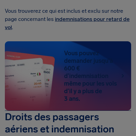
Vous trouverez ce qui est inclus et exclu sur notre
page concernant les
indemnisations pour retard de
vol
.
Vous pouvez
demander jusqu’à
600 €
d’indemnisation
même pour les vols
d’il y a plus de
3 ans.
Droits des passagers
aériens et indemnisation