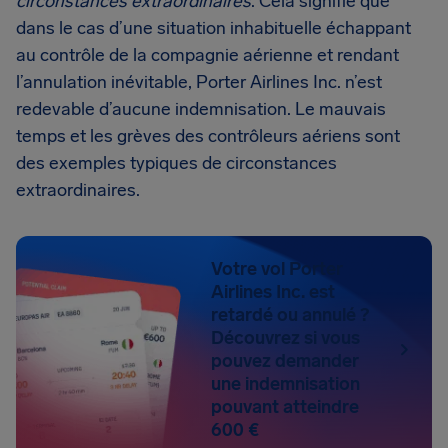
circonstances extraordinaires
. Cela signifie que
dans le cas d’une situation inhabituelle échappant
au contrôle de la compagnie aérienne et rendant
l’annulation inévitable, Porter Airlines Inc. n’est
redevable d’aucune indemnisation. Le mauvais
temps et les grèves des contrôleurs aériens sont
des exemples typiques de circonstances
extraordinaires.
Votre vol Porter
Airlines Inc. est
retardé ou annulé ?
Découvrez si vous
pouvez demander
une indemnisation
pouvant atteindre
600 €