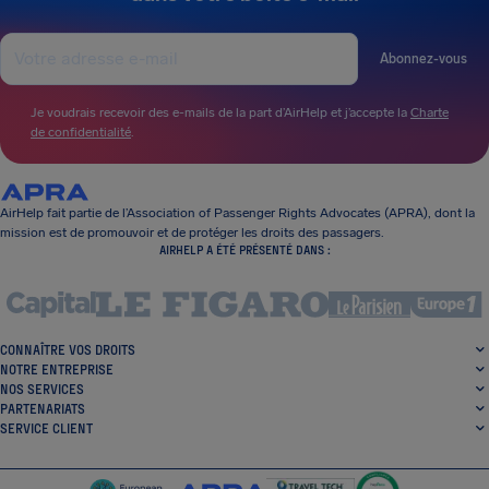
Abonnez-vous
Je voudrais recevoir des e-mails de la part d’AirHelp et j’accepte la
Charte
de confidentialité
.
AirHelp fait partie de l’Association of Passenger Rights Advocates (APRA), dont la
mission est de promouvoir et de protéger les droits des passagers.
AIRHELP A ÉTÉ PRÉSENTÉ DANS :
CONNAÎTRE VOS DROITS
NOTRE ENTREPRISE
NOS SERVICES
PARTENARIATS
SERVICE CLIENT