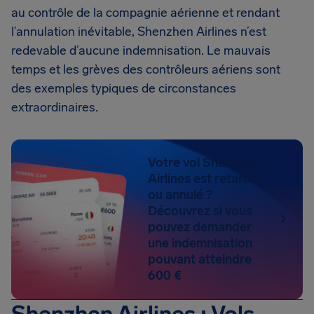
au contrôle de la compagnie aérienne et rendant
l’annulation inévitable, Shenzhen Airlines n’est
redevable d’aucune indemnisation. Le mauvais
temps et les grèves des contrôleurs aériens sont
des exemples typiques de circonstances
extraordinaires.
Votre vol Shenzhen
Airlines est retardé
ou annulé ?
Découvrez si vous
pouvez demander
une indemnisation
pouvant atteindre
600 €