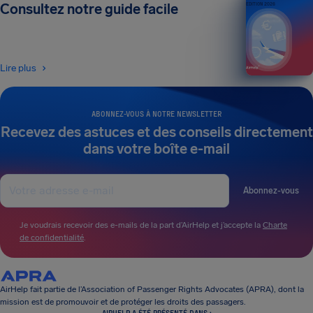
Consultez notre guide facile
ÉDITION 2026
Lire plus
ABONNEZ-VOUS À NOTRE NEWSLETTER
Recevez des astuces et des conseils directement
dans votre boîte e-mail
Abonnez-vous
Je voudrais recevoir des e-mails de la part d’AirHelp et j’accepte la
Charte
de confidentialité
.
AirHelp fait partie de l’Association of Passenger Rights Advocates (APRA), dont la
mission est de promouvoir et de protéger les droits des passagers.
AIRHELP A ÉTÉ PRÉSENTÉ DANS :