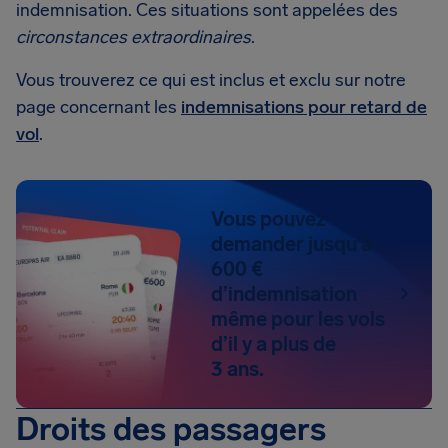
indemnisation. Ces situations sont appelées des
circonstances extraordinaires
.
Vous trouverez ce qui est inclus et exclu sur notre
page concernant les
indemnisations pour retard de
vol
.
Vous pouvez
demander jusqu’à
600 €
d’indemnisation
même pour les vols
d’il y a plus de
3 ans.
Droits des passagers