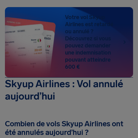
Votre vol Skyup
Airlines est retardé
ou annulé ?
Découvrez si vous
pouvez demander
une indemnisation
pouvant atteindre
600 €
Skyup Airlines : Vol annulé
aujourd’hui
Combien de vols Skyup Airlines ont
été annulés aujourd’hui ?