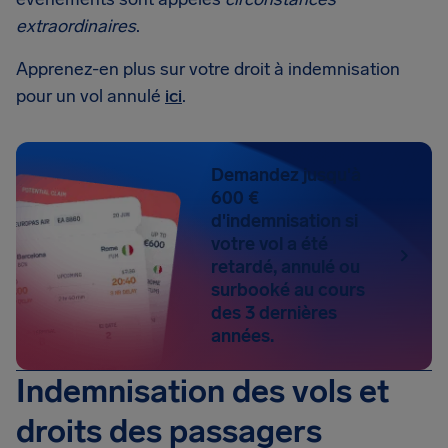
extraordinaires
.
Apprenez-en plus sur votre droit à indemnisation
pour un vol annulé
ici
.
Demandez jusqu'à
600 €
d'indemnisation si
votre vol a été
retardé, annulé ou
surbooké au cours
des 3 dernières
années.
Indemnisation des vols et
droits des passagers