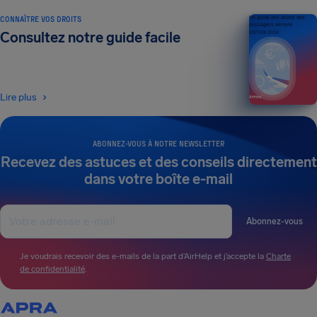
CONNAÎTRE VOS DROITS
Un guide des droits des
passagers aériens
Consultez notre guide facile
ÉDITION 2026
Lire plus
ABONNEZ-VOUS À NOTRE NEWSLETTER
Recevez des astuces et des conseils directement
dans votre boîte e-mail
Abonnez-vous
Je voudrais recevoir des e-mails de la part d’AirHelp et j’accepte la
Charte
de confidentialité
.