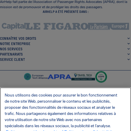
AirHelp fait partie de l’Association of Passenger Rights Advocates (APRA), dont la
mission est de promouvoir et de protéger les droits des passagers.
AIRHELP A ÉTÉ PRÉSENTÉ DANS :
CONNAÎTRE VOS DROITS
NOTRE ENTREPRISE
NOS SERVICES
PARTENARIATS
SERVICE CLIENT
Nous utilisons des cookies pour assurer le bon fonctionnement
de notre site Web, personnaliser le contenu et les publicités,
SocialFacebook
SocialTwitter
SocialInstagram
SocialLinkedin
proposer des fonctionnalités de réseaux sociaux et analyser le
trafic. Nous partageons également des informations relatives à
OBTENEZ NOTRE APPLI GRATUITE
votre utilisation de notre site Web avec nos partenaires
spécialisés dans les réseaux sociaux, la publicité et l’analyse.