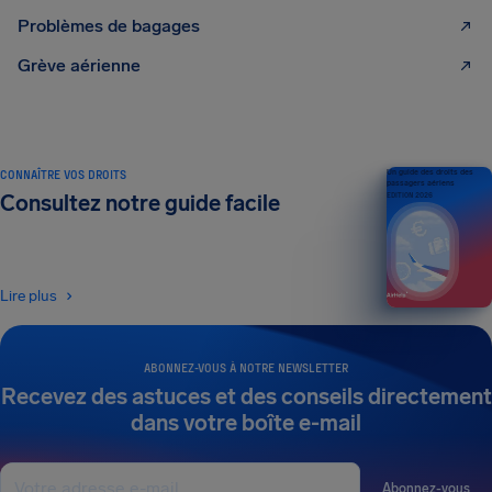
Problèmes de bagages
Grève aérienne
CONNAÎTRE VOS DROITS
Un guide des droits des
passagers aériens
Consultez notre guide facile
ÉDITION 2026
Lire plus
ABONNEZ-VOUS À NOTRE NEWSLETTER
Recevez des astuces et des conseils directement
dans votre boîte e-mail
Abonnez-vous