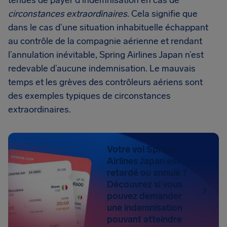
tenues de payer d’indemnisation en cas de
circonstances extraordinaires
. Cela signifie que
dans le cas d’une situation inhabituelle échappant
au contrôle de la compagnie aérienne et rendant
l’annulation inévitable, Spring Airlines Japan n’est
redevable d’aucune indemnisation. Le mauvais
temps et les grèves des contrôleurs aériens sont
des exemples typiques de circonstances
extraordinaires.
Votre vol Spring
Airlines Japan est
retardé ou annulé ?
Découvrez si vous
pouvez demander
une indemnisation
pouvant atteindre