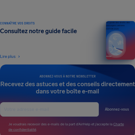
CONNAÎTRE VOS DROITS
Un guide des droits des
passagers aériens
Consultez notre guide facile
ÉDITION 2026
Lire plus
ABONNEZ-VOUS À NOTRE NEWSLETTER
Recevez des astuces et des conseils directement
dans votre boîte e-mail
Abonnez-vous
Je voudrais recevoir des e-mails de la part d’AirHelp et j’accepte la
Charte
de confidentialité
.