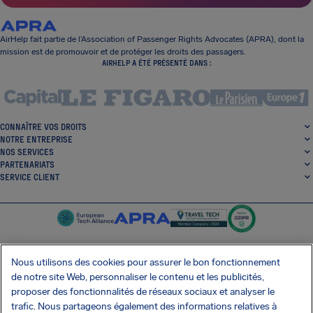
AirHelp fait partie de l’Association of Passenger Rights Advocates (APRA), dont la
mission est de promouvoir et de protéger les droits des passagers.
AIRHELP A ÉTÉ PRÉSENTÉ DANS :
CONNAÎTRE VOS DROITS
NOTRE ENTREPRISE
NOS SERVICES
PARTENARIATS
SERVICE CLIENT
Nous utilisons des cookies pour assurer le bon fonctionnement
de notre site Web, personnaliser le contenu et les publicités,
SocialFacebook
SocialTwitter
SocialInstagram
SocialLinkedin
proposer des fonctionnalités de réseaux sociaux et analyser le
trafic. Nous partageons également des informations relatives à
OBTENEZ NOTRE APPLI GRATUITE