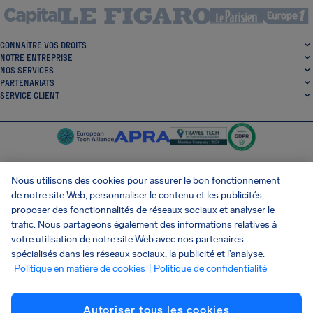
CONNAÎTRE VOS DROITS
NOTRE ENTREPRISE
NOS SERVICES
PARTENARIATS
SERVICE CLIENT
Nous utilisons des cookies pour assurer le bon fonctionnement
de notre site Web, personnaliser le contenu et les publicités,
SocialFacebook
SocialTwitter
SocialInstagram
SocialLinkedin
proposer des fonctionnalités de réseaux sociaux et analyser le
trafic. Nous partageons également des informations relatives à
OBTENEZ NOTRE APPLI GRATUITE
votre utilisation de notre site Web avec nos partenaires
spécialisés dans les réseaux sociaux, la publicité et l’analyse.
Politique en matière de cookies
| Politique de confidentialité
Conditions générales
Politique de confidentialité
Cookies
Imprint
Autoriser tous les cookies