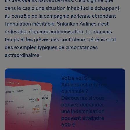
circonstances extraordinaires
. Cela signifie que
dans le cas d’une situation inhabituelle échappant
au contrôle de la compagnie aérienne et rendant
l’annulation inévitable, Srilankan Airlines n’est
redevable d’aucune indemnisation. Le mauvais
temps et les grèves des contrôleurs aériens sont
des exemples typiques de circonstances
extraordinaires.
Votre vol Srilankan
Airlines est retardé
ou annulé ?
Découvrez si vous
pouvez demander
une indemnisation
pouvant atteindre
600 €