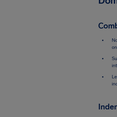
Dome
Combi
No
on
Su
in
Le
in
Indem