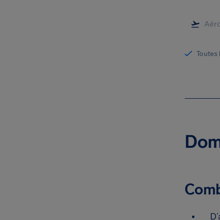
Toutes 
Dome
Combi
D’