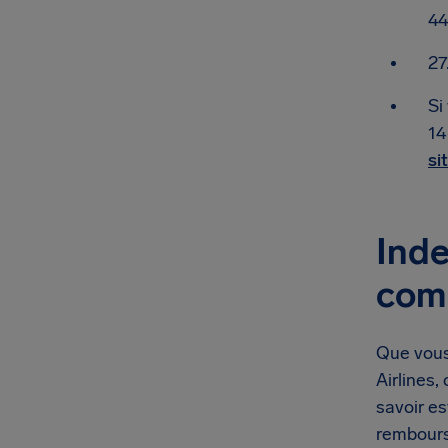
44
27
Si
14
si
Inde
comp
Que vous
Airlines
savoir e
rembour