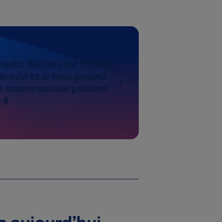
estic Airlines est retardé
écouvrez si vous pouvez
 indemnisation pouvant
 €