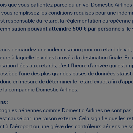
is que vous patientez parce qu’un vol Domestic Airlines e
si vous remplissez les conditions requises pour une inde
est responsable du retard, la réglementation européenne 
demnisation
pouvant atteindre 600 € par personne
si le
vous demandez une indemnisation pour un retard de vol,
’heure à laquelle le vol est arrivé à la destination finale. 
sation liées aux retards, c’est l’heure d’arrivée qui est i
possède l’une des plus grandes bases de données statist
onc en mesure de déterminer le retard exact afin d’ap
e la compagnie Domestic Airlines.
ns :
agnies aériennes comme Domestic Airlines ne sont pas t
 est causé par une raison externe. Cela signifie que les 
nt à l’aéroport ou une grève des contrôleurs aériens ne so