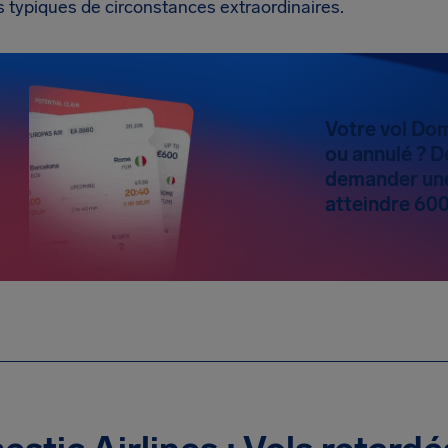
 typiques de circonstances extraordinaires.
Votre vol Dom
ou annulé ? D
demander une
atteindre 600