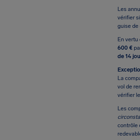
Les annu
vérifier 
guise de
En vertu 
600 €
par
de 14 jo
Exceptio
La compa
vol de r
vérifier 
Les comp
circonst
contrôle 
redevabl