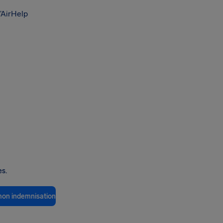
’AirHelp
es.
 mon indemnisation