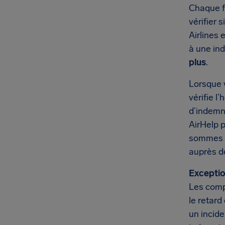
Chaque fo
vérifier 
Airlines 
à une in
plus
.
Lorsque 
vérifie l
d’indemni
AirHelp 
sommes d
auprès d
Exceptio
Les comp
le retard
un incide