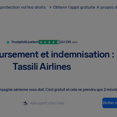
protection vol
Vos droits
Obtenir l’appli gratuite
A propos d
Trustpilot
Excellent
241 539
avis
rsement et indemnisation :
Tassili Airlines
ompagnie aérienne vous doit
.
C’est gratuit et cela ne prendra que 2 minut
Vérifier