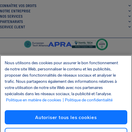
CONNAÎTRE VOS DROITS
NOTRE ENTREPRISE
NOS SERVICES
PARTENARIATS
SERVICE CLIENT
Nous utilisons des cookies pour assurer le bon fonctionnement
de notre site Web, personnaliser le contenu et les publicités,
SocialFacebook
SocialTwitter
SocialInstagram
SocialLinkedin
proposer des fonctionnalités de réseaux sociaux et analyser le
trafic. Nous partageons également des informations relatives à
OBTENEZ NOTRE APPLI GRATUITE
votre utilisation de notre site Web avec nos partenaires
spécialisés dans les réseaux sociaux, la publicité et l’analyse.
Politique en matière de cookies
| Politique de confidentialité
Conditions générales
Politique de confidentialité
Cookies
Imprint
Autoriser tous les cookies
Attaque de la chaîne d'approvisionnement Shai-Hulud
Résilier le contrat