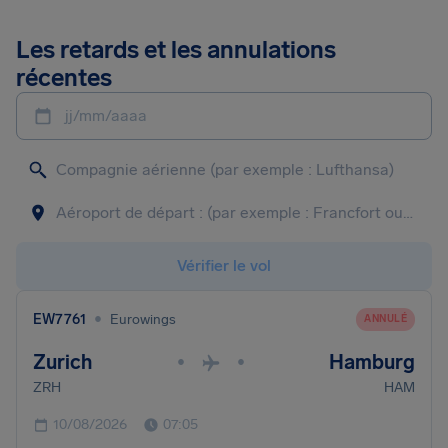
Les retards et les annulations
récentes
jj/mm/aaaa
Vérifier le vol
•
EW7761
Eurowings
ANNULÉ
Zurich
Hamburg
•
•
ZRH
HAM
10/08/2026
07:05