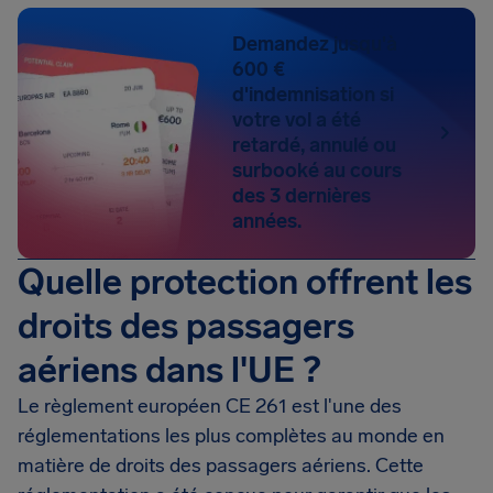
Demandez jusqu'à
600 €
d'indemnisation si
votre vol a été
retardé, annulé ou
surbooké au cours
des 3 dernières
années.
Quelle protection offrent les
droits des passagers
aériens dans l'UE ?
Le règlement européen CE 261 est l'une des
réglementations les plus complètes au monde en
matière de droits des passagers aériens. Cette