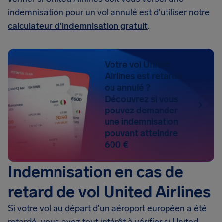
indemnisation pour un vol annulé est d'utiliser notre
calculateur d'indemnisation gratuit
.
Votre vol United
Airlines est retardé
ou annulé ?
Découvrez si vous
pouvez demander
une indemnisation
pouvant atteindre
600 €
Indemnisation en cas de
retard de vol United Airlines
Si votre vol au départ d'un aéroport européen a été
retardé, vous avez tout intérêt à vérifier si United