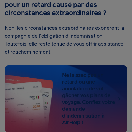
pour un retard causé par des
circonstances extraordinaires ?
Non, les circonstances extraordinaires exonèrent la
compagnie de l'obligation d’indemnisation.
Toutefois, elle reste tenue de vous offrir assistance
et réacheminement.
Ne laissez pas un
retard ou une
annulation de vol
gâcher vos plans de
voyage. Confiez votre
demande
d’indemnisation à
AirHelp !