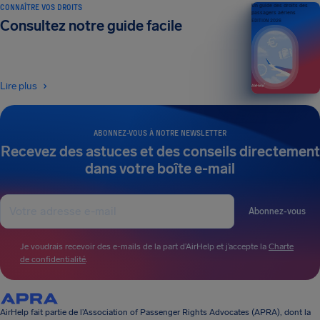
CONNAÎTRE VOS DROITS
Un guide des droits des
passagers aériens
Consultez notre guide facile
ÉDITION 2026
Lire plus
ABONNEZ-VOUS À NOTRE NEWSLETTER
Recevez des astuces et des conseils directement
dans votre boîte e-mail
Abonnez-vous
Je voudrais recevoir des e-mails de la part d’AirHelp et j’accepte la
Charte
de confidentialité
.
AirHelp fait partie de l’Association of Passenger Rights Advocates (APRA), dont la