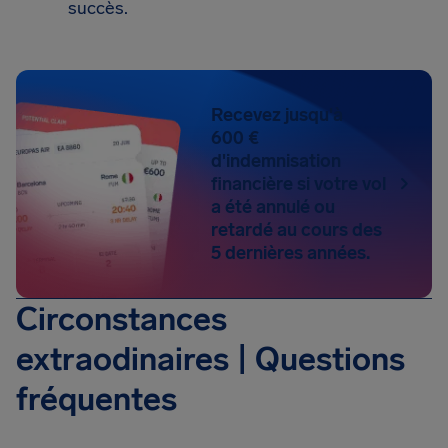
succès.
Recevez jusqu'à
600 €
d'indemnisation
financière si votre vol
a été annulé ou
retardé au cours des
5 dernières années.
Circonstances
extraodinaires | Questions
fréquentes