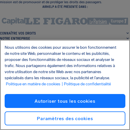
mission est de promouvoir et de protéger les droits des passagers.
AIRHELP A ÉTÉ PRÉSENTÉ DANS :
CONNAÎTRE VOS DROITS
NOTRE ENTREPRISE
NOS SERVICES
Nous utilisons des cookies pour assurer le bon fonctionnement
PARTENARIATS
de notre site Web, personnaliser le contenu et les publicités,
SERVICE CLIENT
proposer des fonctionnalités de réseaux sociaux et analyser le
trafic. Nous partageons également des informations relatives à
votre utilisation de notre site Web avec nos partenaires
spécialisés dans les réseaux sociaux, la publicité et l’analyse.
Politique en matière de cookies
| Politique de confidentialité
SocialFacebook
SocialTwitter
SocialInstagram
SocialLinkedin
Autoriser tous les cookies
OBTENEZ NOTRE APPLI GRATUITE
Paramètres des cookies