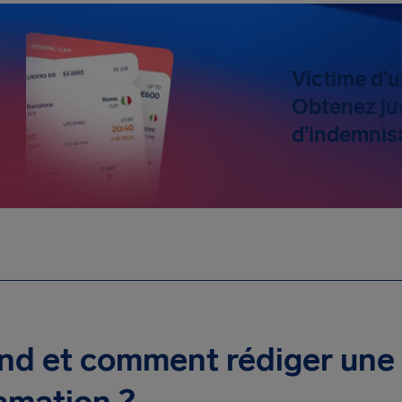
Victime d’u
Obtenez ju
d’indemnisa
d et comment rédiger une 
amation ?