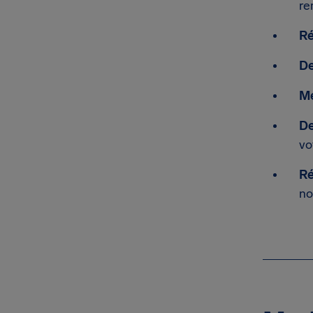
re
Ré
De
Me
De
vo
Ré
no