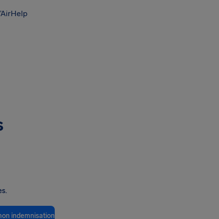
’AirHelp
s
es.
 mon indemnisation