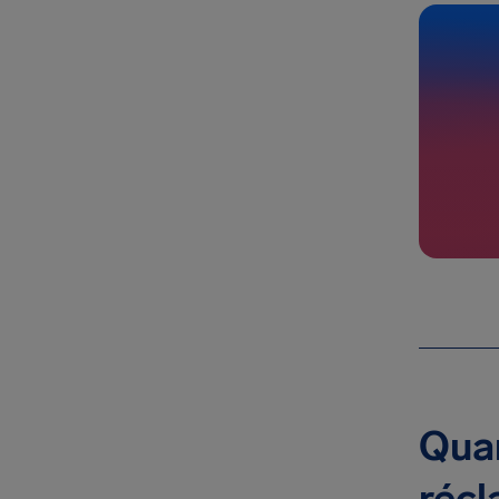
Quan
récl