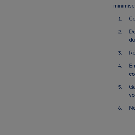
minimiser
Co
De
du
Ré
En
co
Ga
vo
Ne