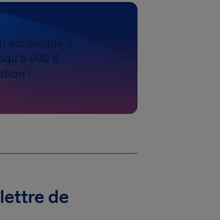
n vol annulé ?
squ'à 600 €
tion !
lettre de