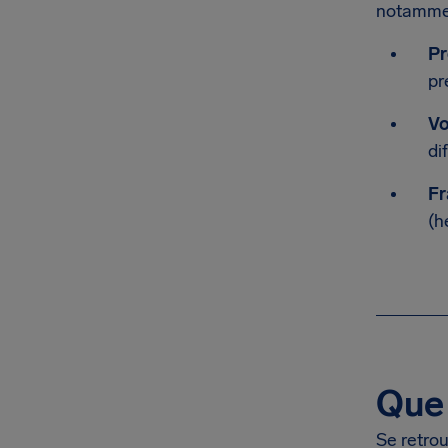
notamment
Pr
pr
Vo
di
Fr
(h
Que 
Se retrou