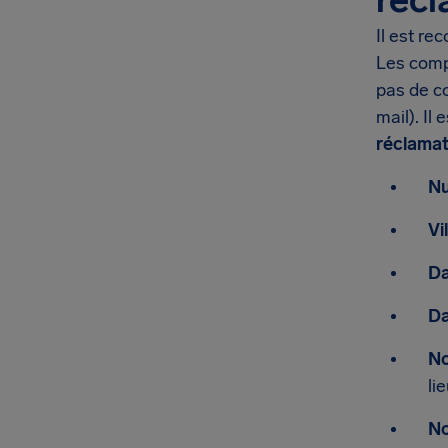
Il est re
Les comp
pas de co
mail). Il 
réclamat
Nu
Vi
Da
Da
No
lie
No